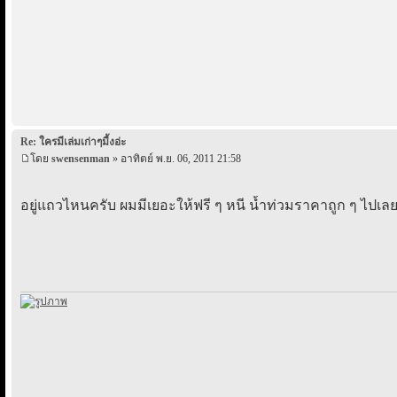
Re: ใครมีเล่มเก่าๆมี้งอ่ะ
โดย
swensenman
» อาทิตย์ พ.ย. 06, 2011 21:58
อยู่แถวไหนครับ ผมมีเยอะให้ฟรี ๆ หนี น้ำท่วมราคาถูก ๆ ไปเลยไป๊..