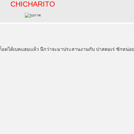
CHICHARITO
G ก็อดได้เบคแฮมแล้ว นึกว่าจะมาประสานงานกับ ปาสตอเร่ ซักหน่อ