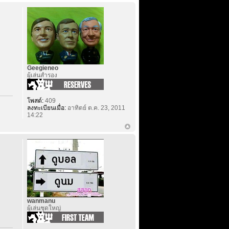
Geegieneo
ผู้เล่นสำรอง
โพสต์:
409
ลงทะเบียนเมื่อ:
อาทิตย์ ต.ค. 23, 2011
14:22
wanmanu
ผู้เล่นชุดใหญ่