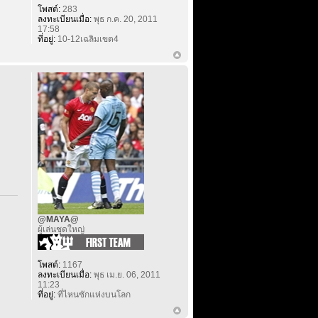
โพสต์:
283
ลงทะเบียนเมื่อ:
พุธ ก.ค. 20, 2011
17:58
ที่อยู่:
10-12เฉลิมเขต4
@MAYA@
ผู้เล่นชุดใหญ่
โพสต์:
1167
ลงทะเบียนเมื่อ:
พุธ เม.ย. 06, 2011
11:23
ที่อยู่:
ที่ไหนซักแห่งบนโลก