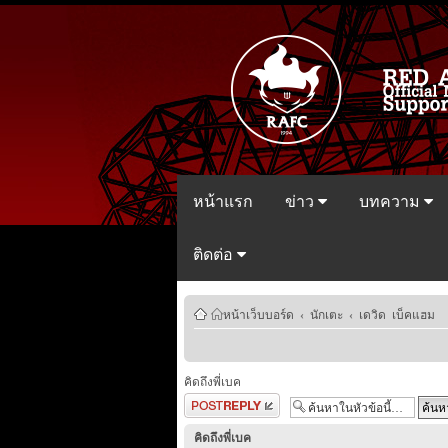
หน้าแรก
ข่าว
บทความ
ติดต่อ
หน้าเว็บบอร์ด
‹
นักเตะ
‹
เดวิด เบ็คแฮม
คิดถึงพี่เบค
ตอบกระทู้
คิดถึงพี่เบค