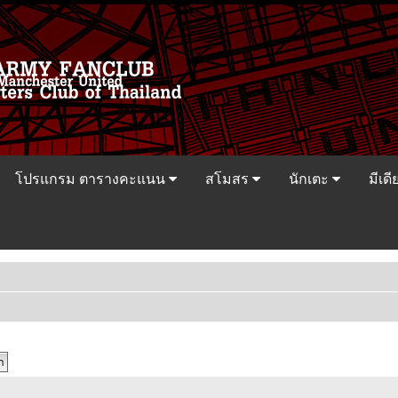
โปรแกรม ตารางคะแนน
สโมสร
นักเตะ
มีเดี