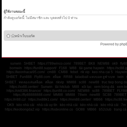
ผู้ใช้งานขณะนี้
กำลังดูบอร์ดนี้: ไม่มีสมาชิก และ บุคคลทั่วไป 0 ท่าน
หน้าเว็บบอร์ด
Powered by
php
sunwin
SHBET
https://789winco.com/
789BET
BK8
NEW88
ok9
fly8
bomwin
https://fun88.support/
F168
W88
tải game haywin
https://sc88.
https://keonhacai95.com/
cm88
CM88
febet
rik vip
keo nha cai 5
Haywin
SHBET
Fun888
Fly88.com
สล็อต
RR88
taladball แทงบอล ยูฟ่าเบท
iwin
SHBET
ทดลองเล่นสล็อต
สล็อต
rikvip
MM88
sc88
new88
truc tiep bong d
https://xx88.center/
Sunwin
tải hitclub
M88
xôi lạc
xem bóng đá
xem bó
https://ok8386.finance/
https://jun88.co.com/
NEW88
sc88
789BET
FLY88
https://fly88888888.com/
MM88
MM88
78win
new88
SC88
789BET
https://rr88.cz/
https://xx88k1.com/
https://mm88.center/
MB66
https://sc88.f
OK9
kèo nhà cái
nhà cái uy tín
kèo nhà cái
kèo nhà cái
kèo nhà cái
7m
https://keobongda2.vip
https://lodeonline.co
GO88
MB66
b52club
trang cá