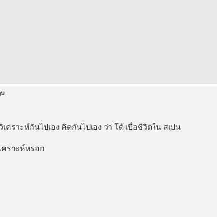
ฤษ
มันวิเคราะห์กันไปเอง คิดกันไปเอง ว่า โด้ เบื่อชีวิตใน สเปน
อวิเคราะห์หรอก