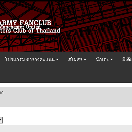
โปรแกรม ตารางคะแนน
สโมสร
นักเตะ
มีเดี
โด้