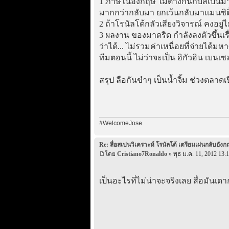
1 ภาษีในอังกฤษ ไม่ต่างกันกับสเปนมากข
มากกว่ากลับมา ยกเว้นกลับมาแมนซิตี้
2 ถ้าโรนัลโด้กลัวเสียงวิจารณ์ คงอยู่ไม
3 ผลงาน ของมาดริด กำลังลงตัวขึ้นเรื
ว่าได้... ไม่รวมค่าเหนื่อยที่จ่ายได
ทีมตอนนี้ ไม่ว่าจะเป็น ฮิกัวอิน เบนเซม
สรุป ลือกันขำๆ เป็นน้ำจิ้ม ช่วงตลาดเปิ
#WelcomeJose
Re: สื่อสเปนวิเคราะห์ โรนัลโด้ เตรียมเผ่นกลับอังก
โดย
Cristiano7Ronaldo
» พุธ ม.ค. 11, 2012 13:
เป็นอะไรที่ไม่น่าจะจริงเลย สื่อมันเดาก