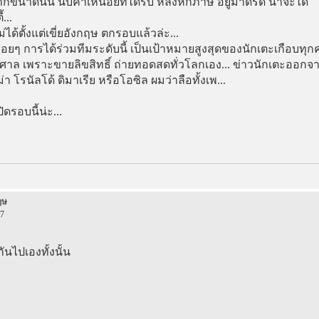
นาดนั้น นับค่าเหนื่อยที่ได้รับ หลังหักภาษี อยู่มาดริด น่าจะได้
...
่ได้ตั้งแต่เขี่ยอังกฤษ ตกรอบแล้วล่ะ...
่อยๆ การได้ร่วมทีมระดับนี้ เป็นเป้าหมายสูงสุดของนักเตะเกือบทุก
้มหาศาล เพราะขายลิขสิทธิ์ ถ่ายทอดสดทั่วโลกเอง... ข่าวนักเตะออกจ
่า โรนัลโด้ ดิมาเรีย หรือโอซิล ผมว่าลือทั้งเพ...
ดรอบนี้น่ะ...
ฤษ
17
ันไปเองทั้งนั้น