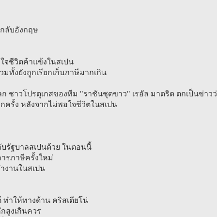
่นกลับอังกฤษ
อใจชีวิตค้าแข้งในสเปน
ทั้งยังถูกเรียกเก็บภาษีมากเกิน
โลก ชาวโปรตุเกสของทีม "ราชันชุดขาว" เรอัล มาดริด ตกเป็นข่าวว่
อีกครั้ง หลังจากไม่พอใจชีวิตในสเปน
้กับรัฐบาลสเปนด้วย ในตอนนี้
รภาษีครั้งใหม่
าทำงานในสเปน
ต์ ทำให้ทางด้าน คริสเตียโน่
ักสูงเกินควร