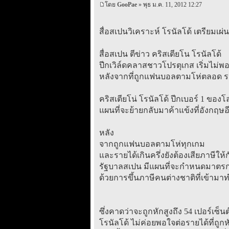
โดย
GooPae
» พุธ ม.ค. 11, 2012 12:27
สื่อสเปนวิเคราะห์ โรนัลโด้ เตรียมเผ
สื่อสเปน ตีข่าว คริสเตียโน โรนัลโด้
ปีกเวิล์ดคลาสชาวโปรตุเกส เริ่มไม่พ
หลังจากที่ถูกแฟนบอลตามโห่ตลอด รวม
คริสเตียโน่ โรนัลโด้ ปีกเบอร์ 1 ของ
แผนที่จะย้ายกลับมาค้าแข้งที่อังกฤษ
หลัง
จากถูกแฟนบอลตามโห่ทุกเกม
และรายได้เกินครึ่งยังต้องเสียภาษีให
รัฐบาลสเปน มีแผนที่จะกำหนดมาตรกา
ด้วยการขึ้นภาษีคนต่างชาติที่เข้าม
ซึ่งคาดว่าจะถูกหักสูงถึง 54 เปอร์เซ็น
โรนัลโด้ ไม่ค่อยพอใจต่อรายได้ที่ถูกห