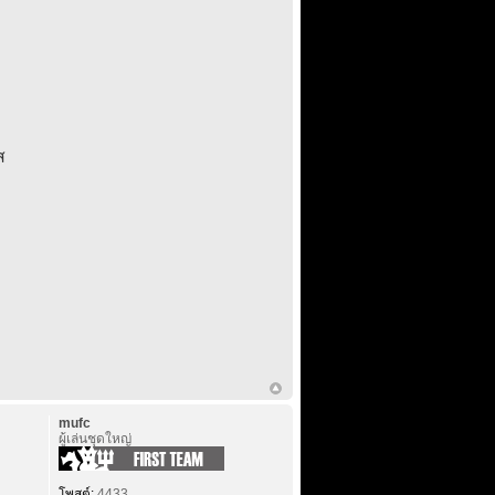
ส
mufc
ผู้เล่นชุดใหญ่
โพสต์:
4433