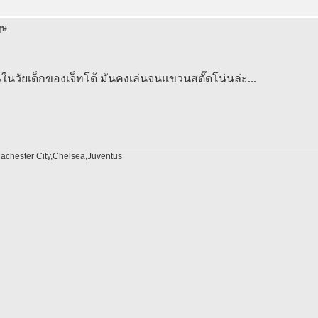
ฤษ
ในวัยเด็กของเจ็ทโด้ มันคงเล่นจนแขวนสตั๊ดโน่นล่ะ...
chester City,Chelsea,Juventus