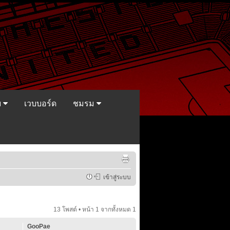
ย
เวบบอร์ด
ชมรม
เข้าสู่ระบบ
13 โพสต์ • หน้า
1
จากทั้งหมด
1
GooPae