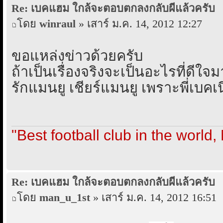
Re: เบคแฮม ใกล้จะตอบตกลงกลับผีแล้วครับ
โดย
winraul
» เสาร์ ม.ค. 14, 2012 12:27
ขอแหล่งข่าวด้วยครับ
ถ้าเป็นเรื่องจริงจะเป็นอะไรที่ดีใจ
รักแมนยู เชียร์แมนยู เพราะพี่เบค
"Best football club in the world
Re: เบคแฮม ใกล้จะตอบตกลงกลับผีแล้วครับ
โดย
man_u_1st
» เสาร์ ม.ค. 14, 2012 16:51