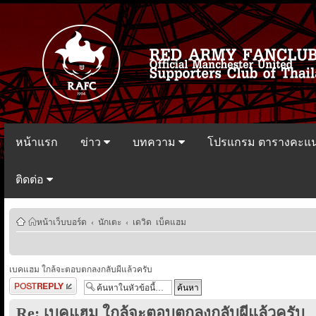
หน้าแรก
ข่าว
บทความ
โปรแกรม ตารางคะแ
ติดต่อ
หน้าเว็บบอร์ด
‹
นักเตะ
‹
เดวิด เบ็คแฮม
เบคแฮม ใกล้จะตอบตกลงกลับผีแล้วครับ
ตอบกระทู้
Re: เบคแฮม ใกล้จะตอบตกลงกลับผีแล้วครับ