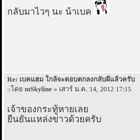
กลับมาไวๆ นะ น้าเบค
Re: เบคแฮม ใกล้จะตอบตกลงกลับผีแล้วครับ
โดย
mSkyline
» เสาร์ ม.ค. 14, 2012 17:15
เจ้าของกระทู้หายเลย
ยืนยันแหล่งข่าวด้วยครับ