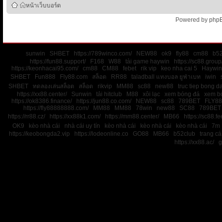
หน้าเว็บบอร์ด
Powered by
php
sunwin
SHBET
https://789winco.com/
NEW88
ok9
fly88
cm88
b52
https://fun88.support/
F168
W88
tải game haywin
https://sc88.group
https://keonhacai95.com/
cm88
CM88
febet
rik vip
keo nha cai 5
Haywin
SHBET
Fun888
Fly88.com
สล็อต
RR88
taladball แทงบอล ยูฟ่าเบท
iwin
SHBET
ทดลองเล่นสล็อต
สล็อต
rikvip
MM88
sc88
new88
truc tiep bong d
https://xx88.center/
Sunwin
tải hitclub
M88
xôi lạc
xem bóng đá
xem bó
https://ok8386.finance/
https://jun88.co.com/
NEW88
sc88
789BET
FLY88
https://fly88888888.com/
MM88
MM88
78win
new88
SC88
789BET
https://rr88.cz/
https://xx88k1.com/
https://mm88.center/
MB66
https://sc88.f
OK9
kèo nhà cái
nhà cái uy tín
kèo nhà cái
kèo nhà cái
kèo nhà cái
7m
https://keobongda2.vip
https://lodeonline.co
GO88
MB66
b52club
trang c
https://xx88.ac/
g