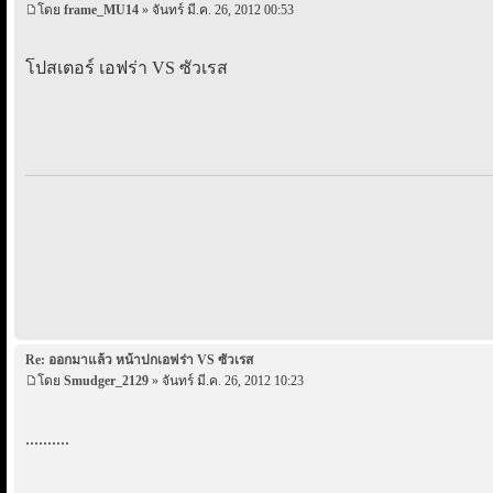
โดย
frame_MU14
» จันทร์ มี.ค. 26, 2012 00:53
โปสเตอร์ เอฟร่า VS ซัวเรส
Re: ออกมาแล้ว หน้าปกเอฟร่า VS ซัวเรส
โดย
Smudger_2129
» จันทร์ มี.ค. 26, 2012 10:23
..........