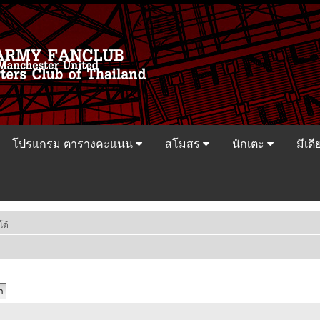
โปรแกรม ตารางคะแนน
สโมสร
นักเตะ
มีเดี
โด้