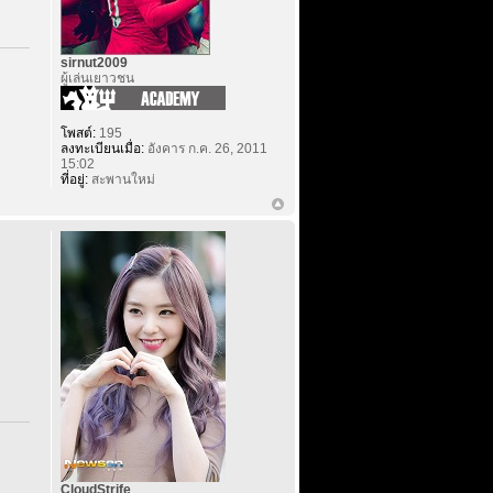
sirnut2009
ผู้เล่นเยาวชน
โพสต์:
195
ลงทะเบียนเมื่อ:
อังคาร ก.ค. 26, 2011
15:02
ที่อยู่:
สะพานใหม่
CloudStrife