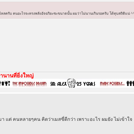
ตาไหลครับ คนอะไรจะทรงพลังอัจฉริยะซะขนาดนั้น ผมว่าไม่นานเกินรอครับ โด้ทุบสถิติแน่ ^
นานที่ยิ่งใหญ่
มา แต่ คนหลายๆคน คิดว่าเมสซี่ดีกว่า เพราะอะไร ผมยัง ไม่เข้าใจ