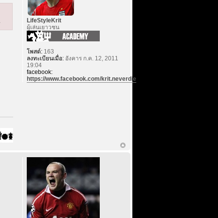
LifeStyleKrit
^
ผู้เล่นเยาวชน
โพสต์:
163
ลงทะเบียนเมื่อ:
อังคาร ก.ค. 12, 2011
19:04
facebook:
https://www.facebook.com/krit.neverdie