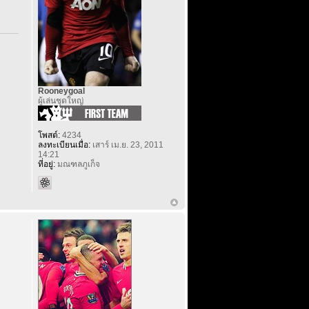
Rooneygoal
ผู้เล่นชุดใหญ่
โพสต์:
4234
ลงทะเบียนเมื่อ:
เสาร์ เม.ย. 23, 2011
14:21
ที่อยู่:
มณฑลภูเก็จ