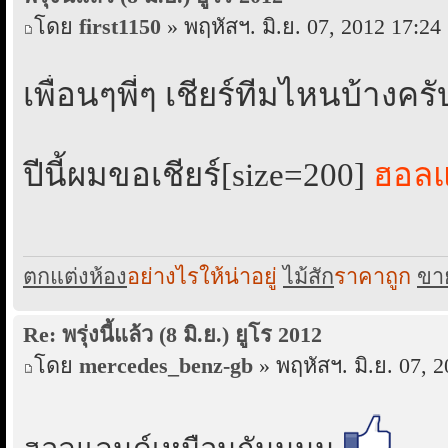
โดย
first1150
» พฤหัสฯ. มิ.ย. 07, 2012 17:24
เพื่อนๆพี่ๆ เชียร์ทีมไหนบ้างครั
ปีนี้ผมขอเชียร์[size=200]
ฮอลแ
ตกแต่งห้อง
อย่างไรให้น่าอยู่
ไม้สัก
ราคาถูก
ขา
Re: พรุ่งนี้แล้ว (8 มิ.ย.) ยูโร 2012
โดย
mercedes_benz-gb
» พฤหัสฯ. มิ.ย. 07, 