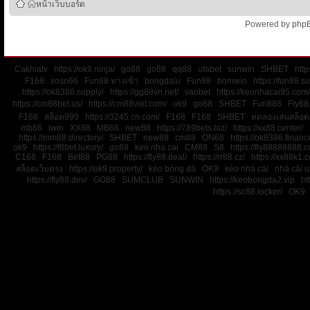
หน้าเว็บบอร์ด
Powered by
php
Cakhiatv
https://ok9.ninja/
go88
go88
qq88
ufabet
sunwin
SHBET
http
F168
xoso66
Fun88 ทางเข้า
bongdalu
Fun88
bomwin
https://fun88.su
https://ok8386.supply/
https://gg88vn.net/
vaobet
https://keonhacai95.com/
https://cm88bet.us/
https://cm88viet.com/
ok9
go88
SHBET
Fun888
Fly88
F168
สล็อต999
https://3245.cn.com/
F168
F168
SHBET
ทดลองเล่นสล็อต
mb66
iwin
XX88
MB66
new88
https://789bets.biz/
https://xx88.center/
https://mm88.directory/
SHBET
new88
cm88
ON68
https://ok8386.financ
ok9
https://f8bet.luxury/
go88
keo nha cai
CM88
S8
https://fly88888888.c
C168
F168
Bet88
PG88
https://fly88.deal/
https://rr88.cz/
https://xx88k1.
สล็อตเว็บตรง
https://ok9.property/
kèo bóng đá
OK9
kèo nhà cái
nhà cái uy
https://fly88.dev/
GO88
SUMCLUB
SUNWIN
https://keobongda2.vip
ht
https://sc88.locker/
OK9