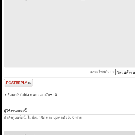
แสดงโพสต์จาก:
ตอบกระทู้
ย้อนกลับไปยัง ฟุตบอลระดับชาติ
ผู้ใช้งานขณะนี้
กำลังดูบอร์ดนี้: ไม่มีสมาชิก และ บุคคลทั่วไป 0 ท่าน