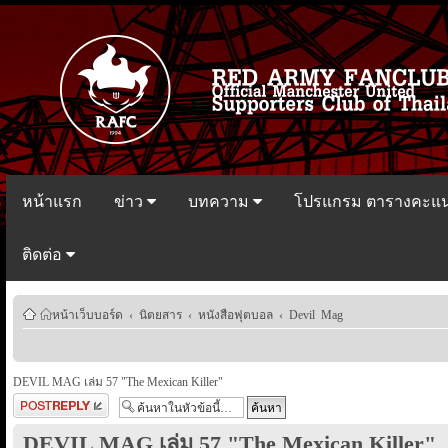
หน้าแรก
ข่าว
บทความ
โปรแกรม ตารางคะแ
ติดต่อ
หน้าเว็บบอร์ด
‹
นิตยสาร
‹
หนังสือฟุตบอล
‹
Devil Mag
DEVIL MAG เล่ม 57 "The Mexican Killer"
ตอบกระทู้
DEVIL MAG เล่ม 57 "The Mexican Killer"