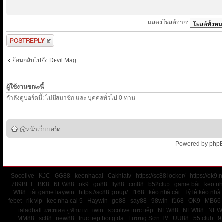
แสดงโพสต์จาก:
ตอบกระทู้
ย้อนกลับไปยัง Devil Mag
ผู้ใช้งานขณะนี้
กำลังดูบอร์ดนี้: ไม่มีสมาชิก และ บุคคลทั่วไป 0 ท่าน
หน้าเว็บบอร์ด
Powered by
php
Socolive
KJC
GG88
keonhacai
Cakhiatv
https://sc88.locker/
https://ok9.n
789BET
BK8
NEW88
ok9
go88
fly88
cm88
b52club
game bài
keo nh
W88
tải game haywin
https://sc88.group/
f168
kèo nhà cái
Tỷ lệ kèo nhà 
febet
rik vip
keo nha cai 5
Haywin
go88
say88
98win
f168
OK9
MB66
taladball แทงบอล ยูฟ่าเบท
iwin
socolive trực tiếp
NEW88
NEW88
NEW
MM88
sc88
new88
truc tiep bong da
Lương Sơn TV
UU88
55 club
9