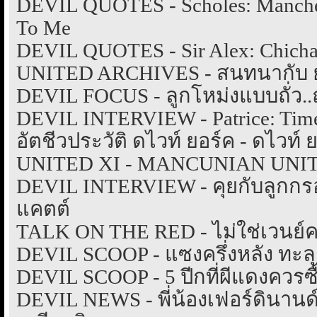
DEVIL QUOTES - Scholes: Manche
To Me
DEVIL QUOTES - Sir Alex: Chicha
UNITED ARCHIVES - สนทนากับ ยา
DEVIL FOCUS - ลูกโหม่งแบบถั่ว..ถ
DEVIL INTERVIEW - Patrice: Time
อัตชีวประวัติ ดไวท์ ยอร์ค - ดไวท์ ย
UNITED XI - MANCUNIAN UNIT
DEVIL INTERVIEW - คุยกับลูกกร
แคตต์
TALK ON THE RED - ไม่ใช่เวนย์คน
DEVIL SCOOP - แซงครึ่งหลัง ทะลุถึ
DEVIL SCOOP - 5 ปีกที่ผีแดงควรซ
DEVIL NEWS - พี่น้องเฟอร์ดินาน