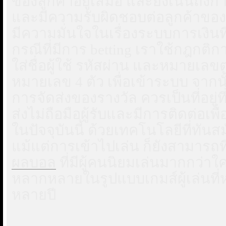
ของลูกค้าอยู่เสมอ และยังเน้นถึงกา
และมีความรับผิดชอบต่อลูกค้าของเ
มีความมั่นใจในเรื่องระบบการเงินที
กรณีที่มีการ betting เราใช้กฎกติ
ใส่ชื่อผู้ใช้ รหัสผ่าน และหมายเ
หมายเลข 4 ตัว เพื่อเข้าระบบ จากนั้น
การจัดส่งของรางวัล ควรเป็นที่อยู่ที่
ส่งไม่ถือมือผู้รับและมีการติดต่อเพื
ในปัจจุบันนี้ ด้วยเทคโนโลยีที่ทัน
แม้แต่การเข้าไปเล่น ก็ยังสามารถที่
ผลบอล
ที่มีผู้คนนิยมเล่นมากกว่
หลากหลายในรูปแบบเกมส์ผู้เล่นที
หลายปี