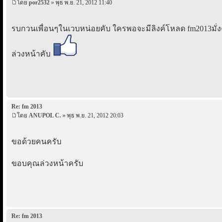
โดย
por2532
» พุธ พ.ย. 21, 2012 11:40
รบกวนเพื่อนๆในเวบหน่อยคับ ใครพอจะมีลิงค์โหลด fm2013มั
ล่วงหน้าคับ
Re: fm 2013
โดย
ANUPOL C.
» พุธ พ.ย. 21, 2012 20:03
ขอด้วยคนครับ
ขอบคุณล่วงหน้าครับ
Re: fm 2013