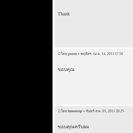
Thank
โดย
pooex
» พฤหัสฯ. เม.ย. 14, 2011 17:50
ขอบคุณ
โดย
lemontop
» จันทร์ ส.ค. 01, 2011 20:25
ขอบคุณครับผม