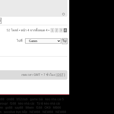
52 โพสต์ •
หน้า
4
จากทั้งหมด
4
•
1
2
3
4
ไปที่:
เขตเวลา GMT + 7 ชั่วโมง [
DST
]
ly88
cm88
b52club
game bài
keo nha cai 5
group/
f168
kèo nhà cái
Tỷ lệ kèo nhà cái
in
go88
say88
98win
f168
OK9
MB66
n
socolive trực tiếp
NEW88
NEW88
NEW88