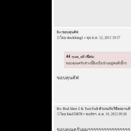
Re:ขอบคุนคัฟ
โดย
duckking1
» พุธ ต.ค. 12, 2011 19:57
ryan_off เขียน:
ขอบคุณครับช่วงนี้ยิ่งเบื่อๆFmอยู่พอดีเอิ๊กๆ
ขอบคุนคัฟ
Re: Red Alert 2 & Yuri Full ตัวเกมกับวิธีลงมาแล้
โดย
kia155678
» พฤหัสฯ. ต.ค. 18, 2012 09:30
ขอบคุณครับผมๆๆๆๆๆๆๆๆๆๆๆๆๆๆๆๆ