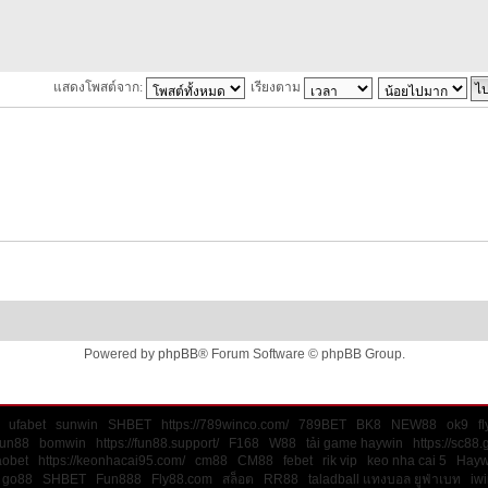
แสดงโพสต์จาก:
เรียงตาม
Powered by
phpBB
® Forum Software © phpBB Group.
ufabet
sunwin
SHBET
https://789winco.com/
789BET
BK8
NEW88
ok9
f
un88
bomwin
https://fun88.support/
F168
W88
tải game haywin
https://sc88.
aobet
https://keonhacai95.com/
cm88
CM88
febet
rik vip
keo nha cai 5
Hayw
go88
SHBET
Fun888
Fly88.com
สล็อต
RR88
taladball แทงบอล ยูฟ่าเบท
iwi