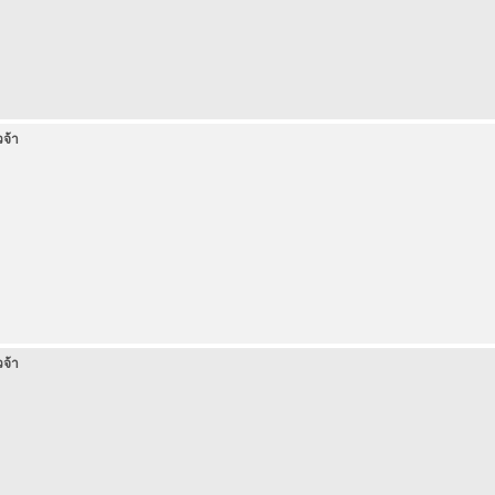
วจ้า
วจ้า