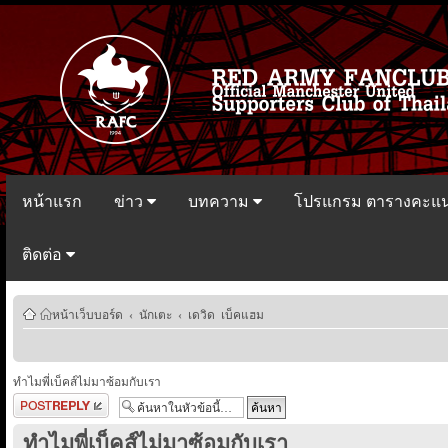
หน้าแรก
ข่าว
บทความ
โปรแกรม ตารางคะแ
ติดต่อ
หน้าเว็บบอร์ด
‹
นักเตะ
‹
เดวิด เบ็คแฮม
ทำไมพี่เบ็คส์ไม่มาซ้อมกับเรา
ตอบกระทู้
ทำไมพี่เบ็คส์ไม่มาซ้อมกับเรา