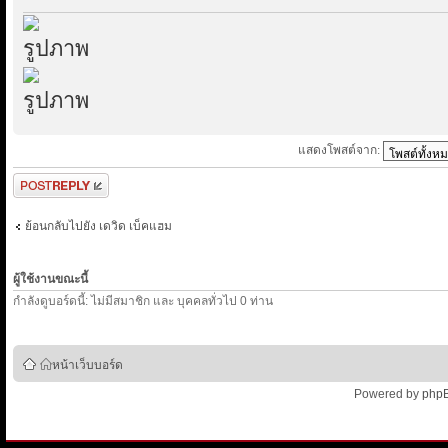
แสดงโพสต์จาก:
ตอบกระทู้
ย้อนกลับไปยัง เดวิด เบ็คแฮม
ผู้ใช้งานขณะนี้
กำลังดูบอร์ดนี้: ไม่มีสมาชิก และ บุคคลทั่วไป 0 ท่าน
หน้าเว็บบอร์ด
Powered by
php