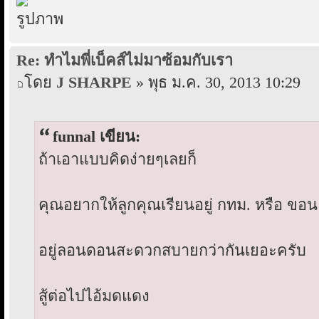
Re: ทำไมพี่เบ็คส์ไม่มาซ้อมกับเรา
โดย
J SHARPE
» พุธ ม.ค. 30, 2013 10:29
funnal เขียน:
ถ้าเอาแบบคิดง่ายๆเลยก็
คุณอยากให้ลูกคุณเรียนอยู่ กทม. หรือ ขอน
อยู่ลอนดอนสะดวกสบายกว่ากันเยอะครับ
สู้ต่อไปไอ้มดแดง