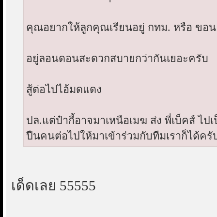
คุณอยากให้ลูกคุณเรียนอยู่ กทม. หรือ ขอน
อยู่ลอนดอนสะดวกสบายกว่ากันเยอะครับ
สู้ต่อไปไอ้มดแดง
ปล.แต่ป๋ากี้อาจมาเหนือเมฆ ส่ง พี่เบ็คส์ ไ
ปืนคนต่อไปให้มาเข้าร่วมกับทีมเราก็ได้ครั
เด็ดเลย 55555