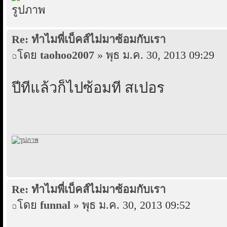
Re: ทำไมพี่เบ็คส์ไม่มาซ้อมกับเรา
โดย
taohoo2007
» พุธ ม.ค. 30, 2013 09:29
ปีที่แล้วก็ไปซ้อมที่ สเปอร
Re: ทำไมพี่เบ็คส์ไม่มาซ้อมกับเรา
โดย
funnal
» พุธ ม.ค. 30, 2013 09:52