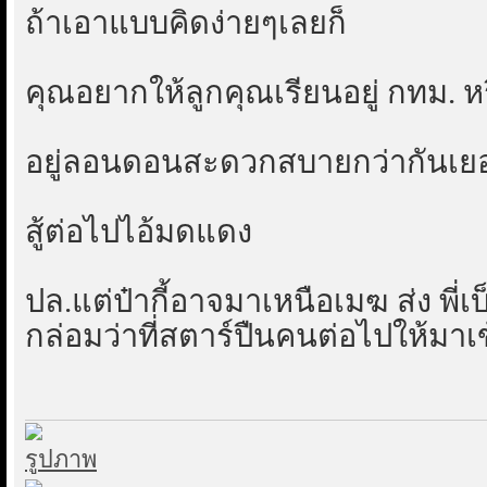
ถ้าเอาแบบคิดง่ายๆเลยก็
คุณอยากให้ลูกคุณเรียนอยู่ กทม. 
อยู่ลอนดอนสะดวกสบายกว่ากันเย
สู้ต่อไปไอ้มดแดง
ปล.แต่ป๋ากี้อาจมาเหนือเมฆ ส่ง พี
กล่อมว่าที่สตาร์ปืนคนต่อไปให้มาเข