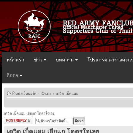
หน้าแรก
ข่าว
บทความ
โปรแกรม ตารางคะแ
ติดต่อ
หน้าเว็บบอร์ด
‹
นักเตะ
‹
เดวิด เบ็คแฮม
เดวิด เบ็คแฮม เฮียแก โคตรใจเลย
ตอบกระทู้
เดวิด เบ็คแฮม เฮียแก โคตรใจเลย