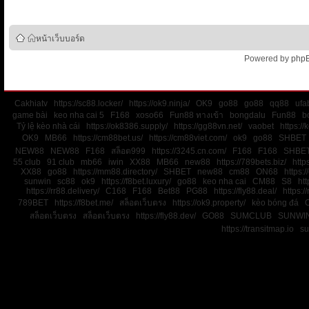
หน้าเว็บบอร์ด
Powered by
php
Cakhiatv
https://sc88.locker/
https://ok9.ninja/
OK9
go88
go88
qq88
ufa
game bài
keo nha cai 5
F168
xoso66
Fun88 ทางเข้า
bongdalu
Fun88
b
Tỷ lệ kèo nhà cái
https://ok8386.supply/
https://gg88vn.net/
vaobet
https:/
OK9
MB66
https://cm88bet.us/
https://cm88viet.com/
ok9
go88
SHBET
NEW88
NEW88
F168
สล็อต999
https://3245.cn.com/
F168
F168
SHBE
55 club
91 club
mb66
iwin
XX88
MB66
new88
https://789bets.biz/
http
XX88
go88
https://mm88.directory/
SHBET
new88
cm88
ON68
https:
sunwin
sc88
ok9
https://f8bet.luxury/
go88
keo nha cai
CM88
S8
htt
https://rr88.delivery/
C168
F168
Bet88
PG88
https://fly88.deal/
https://
789BET
https://f8bet.me/
สล็อตเว็บตรง
https://ok9.property/
kèo bóng đá
สล็อตเว็บตรง
สล็อตเว็บตรง
https://fly88.dev/
GO88
SUMCLUB
SUNWI
https://transitmap.io
su