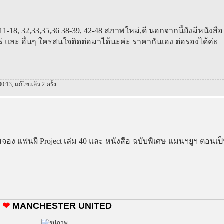
1-18, 32,33,35,36 38-39, 42-48 สภาพใหม่,ดี นอกจากนี้ยังมีหนังสือ
โร่ และ อื่นๆ ใครสนใจติดต่อมาได้นะค่ะ ราคากันเอง ต่อรองได้ค่ะ
00:13, แก้ไขแล้ว 2 ครั้ง.
จอง แฟนผี Project เล่ม 40 และ หนังสือ ฉบับพิเศษ แมนฯยูฯ ตอนเป
I
❤
MANCHESTER UNITED