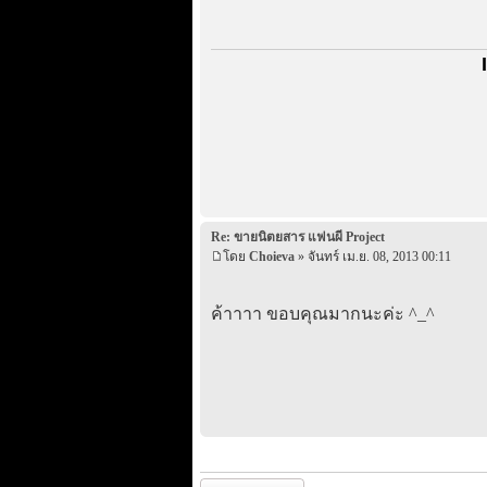
Re: ขายนิตยสาร แฟนผี Project
โดย
Choieva
» จันทร์ เม.ย. 08, 2013 00:11
ค้าาาา ขอบคุณมากนะค่ะ ^_^