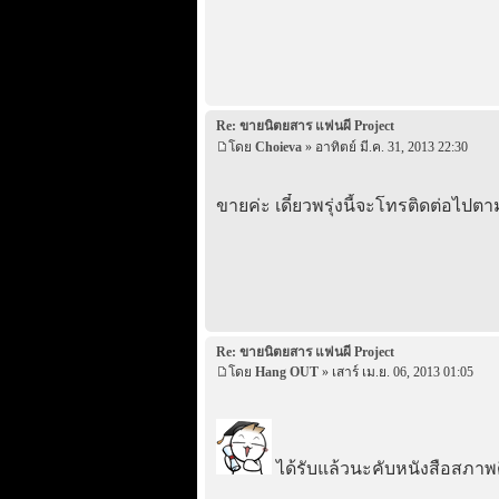
Re: ขายนิตยสาร แฟนผี Project
โดย
Choieva
» อาทิตย์ มี.ค. 31, 2013 22:30
ขายค่ะ เดี๋ยวพรุ่งนี้จะโทรติดต่อไปตาม
Re: ขายนิตยสาร แฟนผี Project
โดย
Hang OUT
» เสาร์ เม.ย. 06, 2013 01:05
ได้รับแล้วนะคับหนังสือสภา