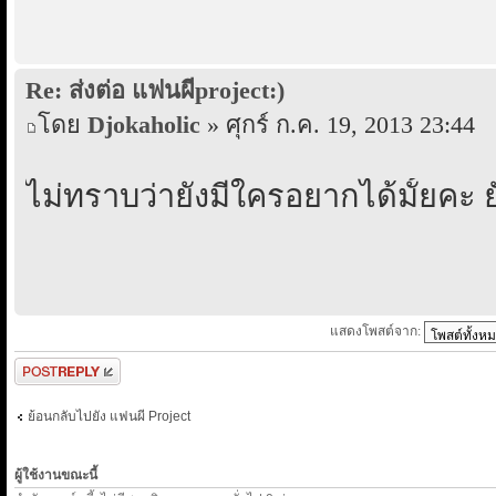
Re: ส่งต่อ แฟนผีproject:)
โดย
Djokaholic
» ศุกร์ ก.ค. 19, 2013 23:44
ไม่ทราบว่ายังมีใครอยากได้มั้ยคะ ย
แสดงโพสต์จาก:
ตอบกระทู้
ย้อนกลับไปยัง แฟนผี Project
ผู้ใช้งานขณะนี้