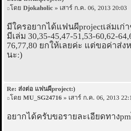
โดย
Djokaholic
» เสาร์ ก.ค. 06, 2013 20:03
มีใครอยากได้แฟนผีprojectเล่มเก่า
มีเล่ม 30,35-45,47-51,53-60,62-64,
76,77,80 ยกให้เลยค่ะ แต่ขอค่าส่ง
นะ:)
Re: ส่งต่อ แฟนผีproject:)
โดย
MU_SG24716
» เสาร์ ก.ค. 06, 2013 22:
อยากได้ครับขอรายละเอียดทางpmได