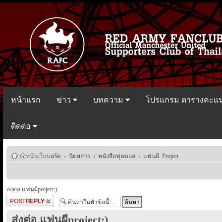
หน้าแรก
ข่าว
บทความ
โปรแกรม ตารางคะแ
ติดต่อ
หน้าเว็บบอร์ด
‹
นิตยสาร
‹
หนังสือฟุตบอล
‹
แฟนผี Project
ส่งต่อ แฟนผีproject:)
ตอบกระทู้
ส่งต่อ แฟนผีproject:)