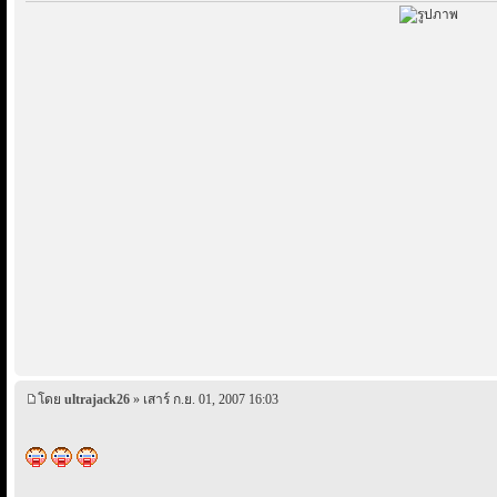
โดย
ultrajack26
» เสาร์ ก.ย. 01, 2007 16:03