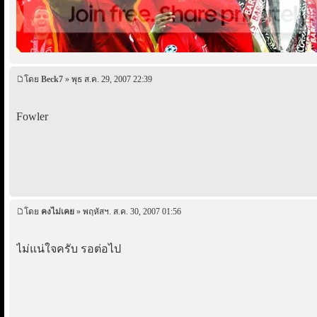
โดย
Beck7
» พุธ ส.ค. 29, 2007 22:39
Fowler
โดย
คงไม่เคย
» พฤหัสฯ. ส.ค. 30, 2007 01:56
ไม่แน่ใจครับ รอต่อไป