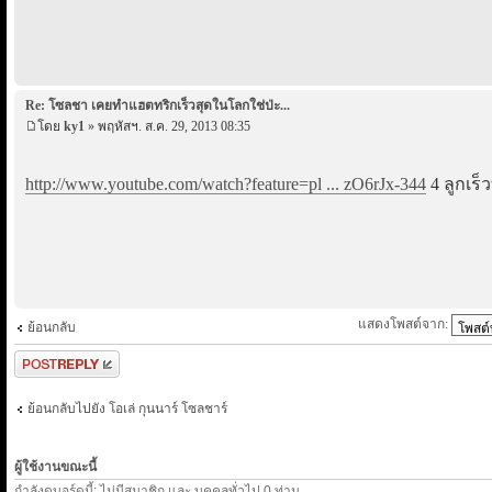
Re: โซลชา เคยทำแฮตทริกเร็วสุดในโลกใช่ป่ะ...
โดย
ky1
» พฤหัสฯ. ส.ค. 29, 2013 08:35
http://www.youtube.com/watch?feature=pl ... zO6rJx-344
4 ลูกเร็ว
แสดงโพสต์จาก:
ย้อนกลับ
ตอบกระทู้
ย้อนกลับไปยัง โอเล่ กุนนาร์ โซลชาร์
ผู้ใช้งานขณะนี้
กำลังดูบอร์ดนี้: ไม่มีสมาชิก และ บุคคลทั่วไป 0 ท่าน