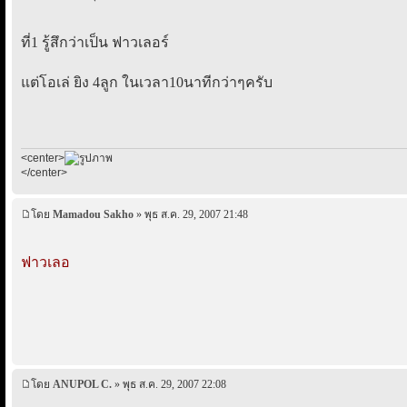
ที่1 รู้สึกว่าเป็น ฟาวเลอร์
แต่โอเล่ ยิง 4ลูก ในเวลา10นาทีกว่าๆครับ
<center>
</center>
โดย
Mamadou Sakho
» พุธ ส.ค. 29, 2007 21:48
ฟาวเลอ
โดย
ANUPOL C.
» พุธ ส.ค. 29, 2007 22:08