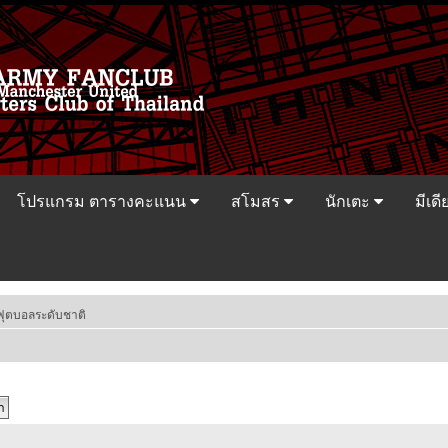
โปรแกรม ตารางคะแนน
สโมสร
นักเตะ
มีเดี
ฟุตบอลระดับชาติ