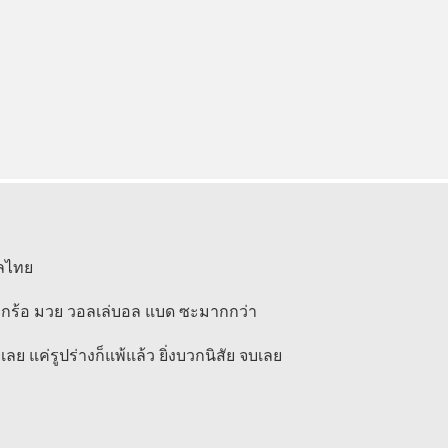
อลไทย
ะกร้อ มวย วอลเล่บอล แบด ซะมากกว่า
ย แค่รูปร่างก็แพ้แล้ว ยิ่งบวกนิสัย จบเลย