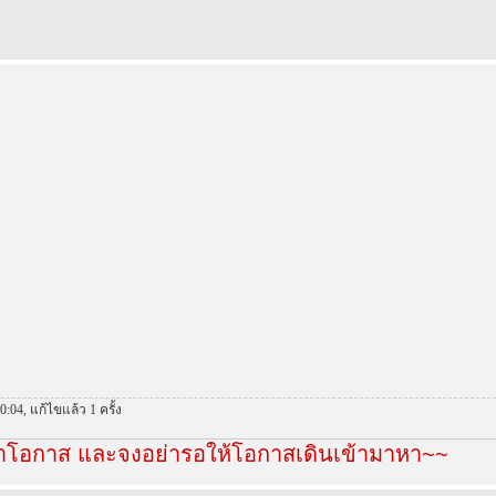
00:04, แก้ไขแล้ว 1 ครั้ง
หาโอกาส และจงอย่ารอให้โอกาสเดินเข้ามาหา~~