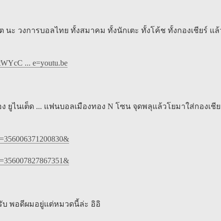
จิต นะ วงการบอลไทย ทั้งสมาคม ทั้งนักเตะ ทั้งโค้ช ทั้งกองเชียร์ แล้
WYcC ... e=youtu.be
องทอง ยูไนเต็ด ... แฟนบอลเมืองทอง N โซน จุดพลุแล้วโยมาใส่กองเชีย
?v=356006371200830&
?v=356007827867351&
บ พอดีผมอยู่แต่หมวดนี้ล่ะ อิอิ