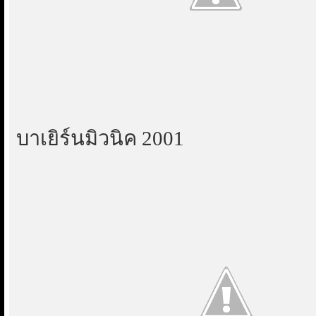
บาเยิร์นมิวนิค 2001