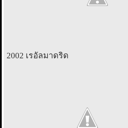
2002 เรอัลมาดริด