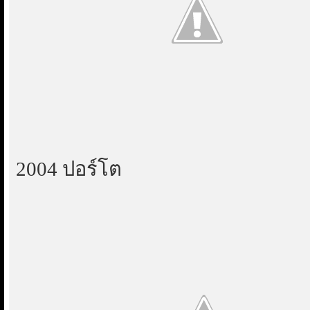
2004 ปอร์โต