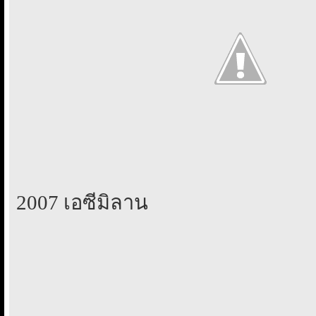
2007 เอซีมิลาน