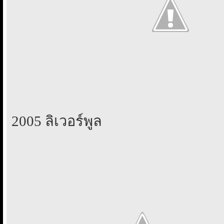
2005 ลิเวอร์พูล