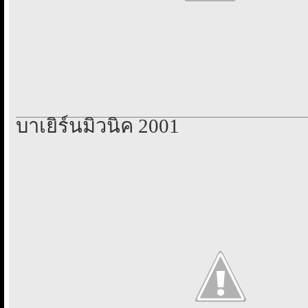
บาเยิร์นมิวนิค 2001