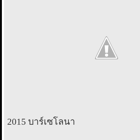
2015 บาร์เซโลนา