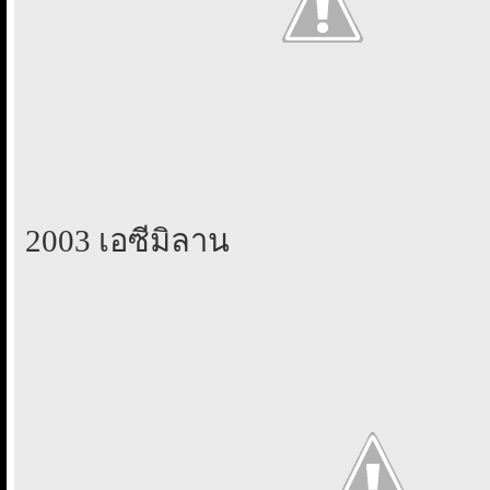
2003 เอซีมิลาน