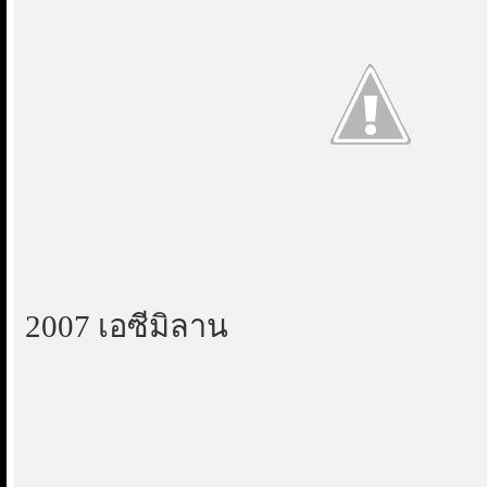
2007 เอซีมิลาน