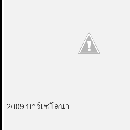
2009 บาร์เซโลนา