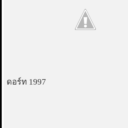
ดอร์ท 1997