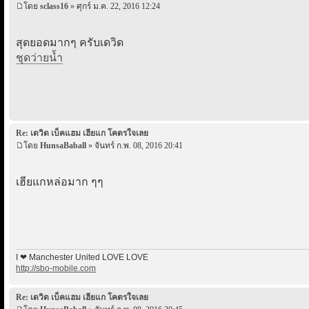
โดย
sclass16
» ศุกร์ ม.ค. 22, 2016 12:24
สุดยอดมากๆ ครับเดวิด
ชุดว่ายน้ำ
Re: เดวิด เบ็คแฮม เฮียแก โคตรใจเลย
โดย
HunsaBaball
» จันทร์ ก.พ. 08, 2016 20:41
เฮียแกหล่อมาก ๆๆ
I ❤ Manchester United LOVE LOVE
http://sbo-mobile.com
Re: เดวิด เบ็คแฮม เฮียแก โคตรใจเลย