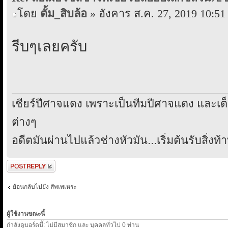
โดย
ตั้ม_สิบล้อ
» อังคาร ส.ค. 27, 2019 10:51
รีบๆเลยครับ
เชียร์ปีศาจแดง เพราะเป็นทีมปีศาจแดง และเ
ต่างๆ
อดีตมันผ่านไปแล้วช่างหัวมัน...เริ่มต้นรับสิ่งท้
ตอบกระทู้
ย้อนกลับไปยัง สัพเพเหระ
ผู้ใช้งานขณะนี้
กำลังดูบอร์ดนี้: ไม่มีสมาชิก และ บุคคลทั่วไป 0 ท่าน