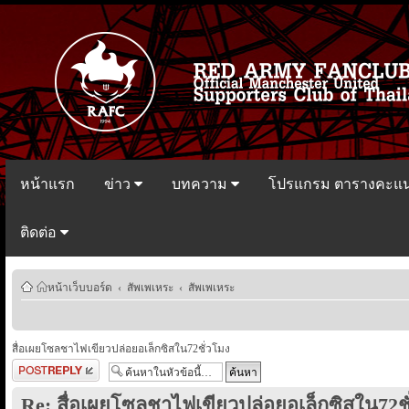
หน้าแรก
ข่าว
บทความ
โปรแกรม ตารางคะแ
ติดต่อ
หน้าเว็บบอร์ด
‹
สัพเพเหระ
‹
สัพเพเหระ
สื่อเผยโซลชาไฟเขียวปล่อยอเล็กซิสใน72ชั่วโมง
ตอบกระทู้
Re: สื่อเผยโซลชาไฟเขียวปล่อยอเล็กซิสใน72ช