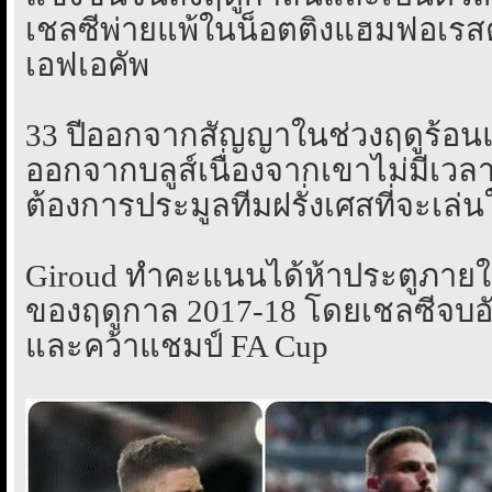
เชลซีพ่ายแพ้ในน็อตติงแฮมฟอเรสต
เอฟเอคัพ
33 ปีออกจากสัญญาในช่วงฤดูร้อนแ
ออกจากบลูส์เนื่องจากเขาไม่มีเวล
ต้องการประมูลทีมฝรั่งเศสที่จะเล่
Giroud ทำคะแนนได้ห้าประตูภายใต
ของฤดูกาล 2017-18 โดยเชลซีจบอันด
และคว้าแชมป์ FA Cup