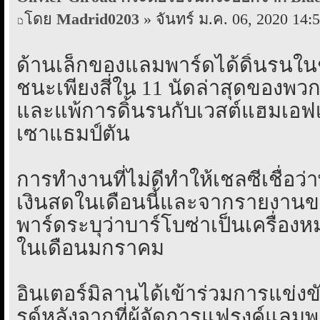
โดย
Madrid0203
» จันทร์ ม.ค. 06, 2020 14:
ด้านเล็กของแลมพาร์ดได้ดิ้นรนในช่ว
ชนะเพียงสี่ใน 11 นัดล่าสุดของพ
และแพ้การดิ้นรนกับเวสต์แฮมเอฟเ
เซาแธมป์ตัน
การทำงานที่ไม่ดีทำให้เชลซีเชื่อ
เงินสดในเดือนนี้และจากรายงานขอ
พาร์ดระบุว่าบาร์โบซ่าเป็นเครื่อง
ในเดือนมกราคม
อินเตอร์มิลานได้เข้าร่วมการแข่งขั
รูด์หลังจากที่ผู้จัดการแฟรงค์แลม