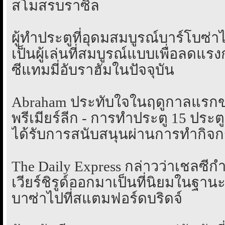
สโมสรบราซิล
ผู้ทำประตูที่อุดมสมบูรณ์บาร์โบซ่
เป็นผู้เล่นที่สมบูรณ์แบบเพื่อลดแ
ซีแทมมี่อับราฮัมในปัจจุบัน
Abraham ประทับใจในฤดูกาลแรกข
พรีเมียร์ลีก - การทำประตู 15 ประตู 
ได้รับการสนับสนุนผ่านการทำกิจกร
The Daily Express กล่าวว่าเชลซี
เวียร์ชิรูด์ออกมาเป็นที่นิยมในฐาน
บาซ่าไปที่สแตมฟอร์ดบริดจ์