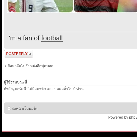
I'm a fan of
football
ตอบกระทู้
ย้อนกลับไปยัง หนังสือฟุตบอล
ผู้ใช้งานขณะนี้
กำลังดูบอร์ดนี้: ไม่มีสมาชิก และ บุคคลทั่วไป 0 ท่าน
หน้าเว็บบอร์ด
Powered by
php