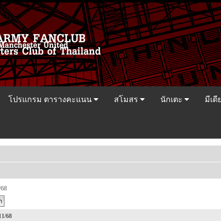
โปรแกรม ตารางคะแนน
สโมสร
นักเตะ
มีเดี
/68
11/68