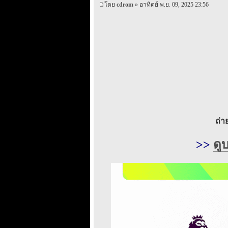
โดย
cdrom
» อาทิตย์ พ.ย. 09, 2025 23:56
ถ่
>>
ดู