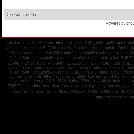
หน้าเว็บบอร์ด
Powered by
php
Cakhiatv
https://sc88.locker/
https://ok9.ninja/
OK9
go88
go88
qq88
ufa
game bài
keo nha cai 5
F168
xoso66
Fun88 ทางเข้า
bongdalu
Fun88
b
Tỷ lệ kèo nhà cái
https://ok8386.supply/
https://gg88vn.net/
vaobet
https:/
OK9
MB66
https://cm88bet.us/
https://cm88viet.com/
ok9
go88
SHBET
NEW88
NEW88
F168
สล็อต999
https://3245.cn.com/
F168
F168
SHBE
55 club
91 club
mb66
iwin
XX88
MB66
new88
https://789bets.biz/
http
XX88
go88
https://mm88.directory/
SHBET
new88
cm88
ON68
https:
sunwin
sc88
ok9
https://f8bet.luxury/
go88
keo nha cai
CM88
S8
htt
https://rr88.delivery/
C168
F168
Bet88
PG88
https://fly88.deal/
https://
789BET
https://f8bet.me/
สล็อตเว็บตรง
https://ok9.property/
kèo bóng đá
สล็อตเว็บตรง
สล็อตเว็บตรง
https://fly88.dev/
GO88
SUMCLUB
SUNWI
https://transitmap.io
su