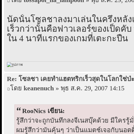
นัดนั้นโซลชาลงมาเล่นในครึ่งหลังแ
เร็วกว่านั้นคือฟาวเลอร์ของเป็ดคับ
ใน 4 นาทีแรกของเกมที่เตะกะปืน
Re: โซลชา เคยทำแฮตทริกเร็วสุดในโลกใช่ป่ะ.
โดย
keanenuch
» พุธ ส.ค. 29, 2007 14:15
RooNics เขียน:
รู้สึกว่าจะถูกบันทึกลงจีเนสบุ๊คด้วย มีใครรู้มั่
ผมรู้สึกว่ามันคุ้นๆ ว่าเป็นแมตช์เจอกับนอตติ้