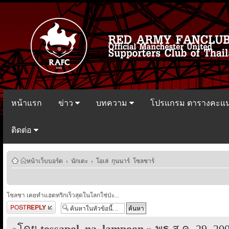
หน้าแรก
ข่าว
บทความ
โปรแกรม ตารางคะแ
ติดต่อ
หน้าเว็บบอร์ด
‹
นักเตะ
‹
โอเล่ กุนนาร์ โซลชาร์
โซลชา เคยทำแฮตทริกเร็วสุดในโลกใช่ป่ะ...
ตอบกระทู้
โดย
tossapol_na_lampoon
» พุธ ส.ค. 29, 20