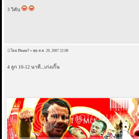
3 วิคับ
โดย
Pirate7
» พุธ ส.ค. 29, 2007 22:08
4 ลูก 10-12 นาที...เก่งเกิ๊น