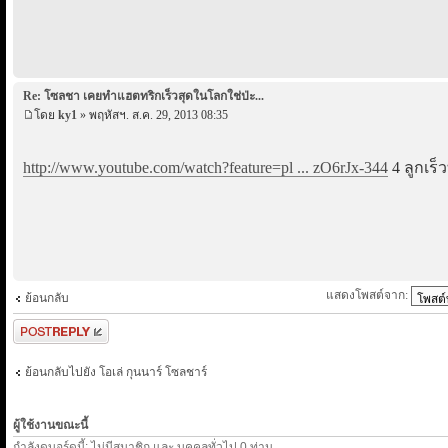
Re: โซลชา เคยทำแฮตทริกเร็วสุดในโลกใช่ป่ะ...
โดย
ky1
» พฤหัสฯ. ส.ค. 29, 2013 08:35
http://www.youtube.com/watch?feature=pl ... zO6rJx-344
4 ลูกเร็ว
แสดงโพสต์จาก:
ย้อนกลับ
ตอบกระทู้
ย้อนกลับไปยัง โอเล่ กุนนาร์ โซลชาร์
ผู้ใช้งานขณะนี้
กำลังดูบอร์ดนี้: ไม่มีสมาชิก และ บุคคลทั่วไป 0 ท่าน