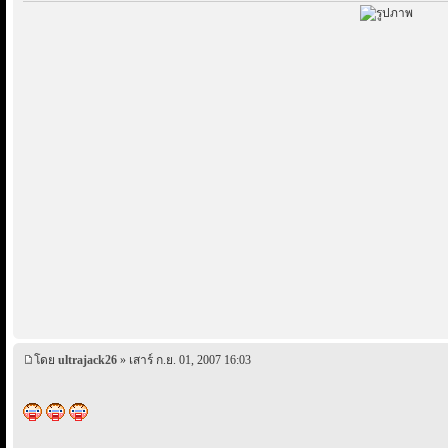
โดย
ultrajack26
» เสาร์ ก.ย. 01, 2007 16:03