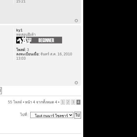
15:21
ky1
ทดสอบฝีเท้า
โพสต์:
3
ลงทะเบียนเมื่อ:
จันทร์ ส.ค. 16, 2010
13:03
55 โพสต์ •
หน้า
4
จากทั้งหมด
4
•
1
2
3
4
ไปที่: