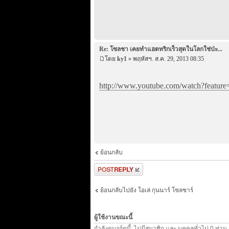
Re: โซลชา เคยทำแฮตทริกเร็วสุดในโลกใช่ป่ะ...
โดย
ky1
» พฤหัสฯ. ส.ค. 29, 2013 08:35
http://www.youtube.com/watch?feature=
ย้อนกลับ
ตอบกระทู้
ย้อนกลับไปยัง โอเล่ กุนนาร์ โซลชาร์
ผู้ใช้งานขณะนี้
กำลังดูบอร์ดนี้: ไม่มีสมาชิก และ บุคคลทั่วไป 0 ท่าน