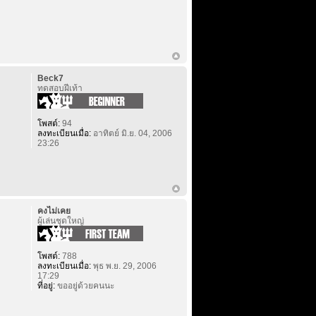
Beck7
ทดสอบฝีเท้า
โพสต์:
94
ลงทะเบียนเมื่อ:
อาทิตย์ มิ.ย. 04, 2006
23:26
คงไม่เคย
ผู้เล่นชุดใหญ่
โพสต์:
788
ลงทะเบียนเมื่อ:
พุธ พ.ย. 29, 2006
17:29
ที่อยู่:
ขออยู่ด้วยคนนะ