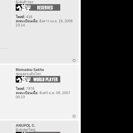
ผู้เล่นสำรอง
โพสต์:
418
ลงทะเบียนเมื่อ:
อังคาร เม.ย. 18, 2006
23:14
Mamadou Sakho
สุดยอดระดับโลก
โพสต์:
7976
ลงทะเบียนเมื่อ:
จันทร์ ม.ค. 08, 2007
00:23
ANUPOL C.
ผู้เล่นชุดใหญ่