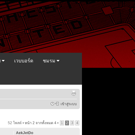
ย
เวบบอร์ด
ชมรม
เข้าสู่ระบบ
52 โพสต์ •
หน้า
2
จากทั้งหมด
4
•
1
2
3
4
AekJetDo