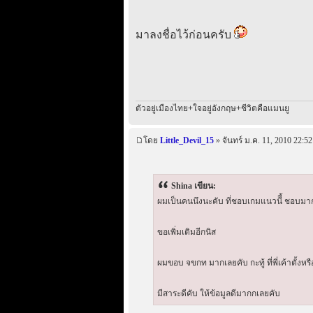
มาลงชื่อไว้ก่อนครับ
ตัวอยู่เมืองไทย+ใจอยู่อังกฤษ+ชีวิตคือแมนยู
โดย
Little_Devil_15
» จันทร์ ม.ค. 11, 2010 22:52
Shina เขียน:
ผมเป็นคนนึงนะคับ ที่ชอบเกมแนวนีี้ ชอบมา
ขอเพิ่มเติมอีกนิส
ผมขอบ จขกท มากเลยคับ กะทู้ ที่พี่เค้าตั้งห
มีสาระดีคับ ให้ข้อมูลดีมากกเลยคับ