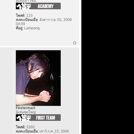
ผู้เล่นเยาวชน
โพสต์:
123
ลงทะเบียนเมื่อ:
อังคาร ก.ย. 02, 2008
04:09
ที่อยู่:
Lampang
Firetermart
ผู้เล่นชุดใหญ่
โพสต์:
3260
ลงทะเบียนเมื่อ:
เสาร์ ก.ค. 15, 2006