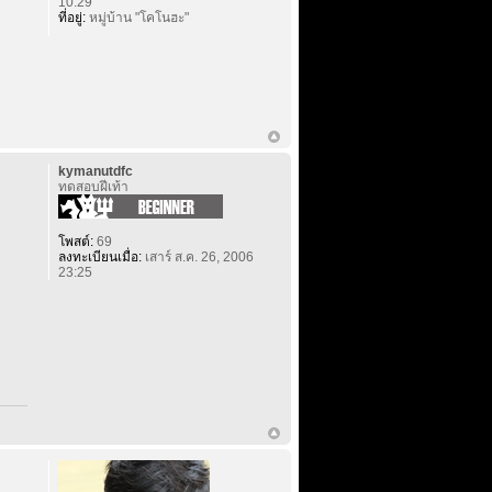
10:29
ที่อยู่:
หมู่บ้าน "โคโนฮะ"
kymanutdfc
ทดสอบฝีเท้า
โพสต์:
69
ลงทะเบียนเมื่อ:
เสาร์ ส.ค. 26, 2006
23:25