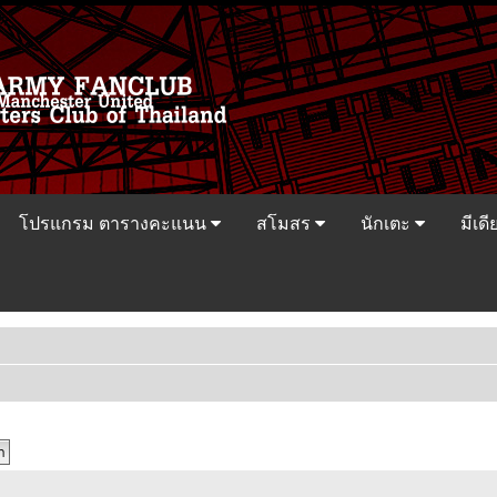
โปรแกรม ตารางคะแนน
สโมสร
นักเตะ
มีเดี