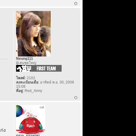
Neung111
ผู้เล่นชุดใหญ่
โพสต์:
2102
ลงทะเบียนเมื่อ:
อาทิตย์ พ.ย. 30, 2008
15:08
ที่อยู่:
Red_Army
ก่ง