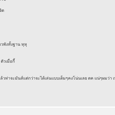
จิต
วพังทั้งฐาน หุหุ
วเมื่อกี้
้วท่าจะมันส์แต่กว่าจะได้เล่นแบบเต็มๆคงโน่นเลย ตค แน่ๆผมว่า 