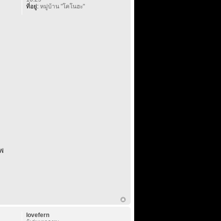
ที่อยู่:
หมู่บ้าน "โคโนฮะ"
เพ
lovefern