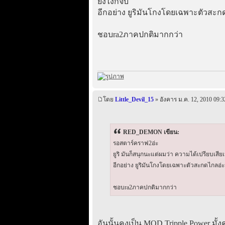
ยังไงก็จบ
อีกอย่าง ยูริมันโกงโดยเฉพาะตัวสะ
ชอบra2ภาคปกติมากกว่า
โดย
Little_Devil_15
» อังคาร ม.ค. 12, 2010 09:3
RED_DEMON เขียน:
รอสตาร์คราฟ2อ่ะ
ยูริ มันก็สนุกนะแต่ผมว่า ความได้เปรียบเสีย
อีกอย่าง ยูริมันโกงโดยเฉพาะตัวสะกดไกลอ่
ชอบra2ภาคปกติมากกว่า
อันนั้นคงเป็น MOD Tripple Power มั้ง