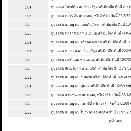
ดูบอลสด ไบรท์ตัน พบ ลิเวอร์พูล พรีเมียร์ลีก คืนนี้ 21/
Live
ดูบอลสด บอร์นมัธ พบ แมนยู พรีเมียร์ลีก คืนนี้ 20/3/6
Live
ดูบอลสด แมนยู พบ แอสตัน วิลล่า พรีเมียร์ลีก คืนนี้ 1
Live
ดูบอลสด นิวคาสเซิ่ล พบ แมนยู พรีเมียร์ลีก คืนนี้ 4/3/
Live
ดูบอลสด แมนยู พบ คริสตัล พาเลซ พรีเมียร์ลีก คืนนี้ 1
Live
ดูบอลสด ฟอเรสต์ พบ ลิเวอร์พูล พรีเมียร์ลีก คืนนี้ 22/2
Live
ดูบอลสด เวสต์แฮม พบ แมนยู พรีเมียร์ลีก คืนนี้ 10/2/
Live
ดูบอลสด ลิเวอร์พูล พบ แมนซิตี้ พรีเมียร์ลีก คืนนี้ 8/2/
Live
ดูบอลสด แมนยู พบ สเปอร์ส พรีเมียร์ลีก คืนนี้ 7/2/69
c
Live
ดูบอลสด แมนยู พบ ฟูแล่ม พรีเมียร์ลีก คืนนี้ 1/2/69
cd
Live
ดูบอลสด อาร์เซน่อล พบ แมนยู พรีเมียร์ลีก คืนนี้ 25/1
Live
ดูบอลสด แมนยู พบ แมนซิตี้ พรีเมียร์ลีก คืนนี้ 17/1/69
Live
ดูบอลสด แมนยู พบ ไบรท์ตัน เอฟเอคัพ คืนนี้ 11/1/69
Live
ดูทั้งหมด