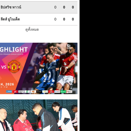
อิปสวิช ทาวน์
0
0
0
ลีดส์ ยูไนเต็ด
0
0
0
ดูทั้งหมด