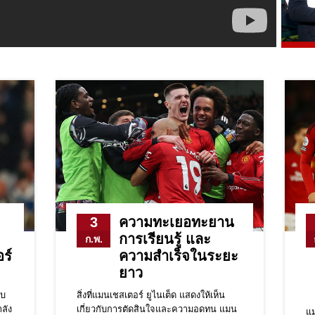
โซฟียาน อัมราบัต
Mason Mount
7
เมสัน เมาท์
Bruno Fernandes
8
บรูโน่ แฟร์นันเดส
Christian Eriksen
14
คริสเตียน อีริกเซ่น
Amad Diallo
16
อาหมัด ดิยัลโล่
Carlos Casemiro
18
คาร์ลอส คาเซมิโร่
Facundo Pellistri
28
3
ความทะเยอทะยาน
ฟากุนโด เปยิสตรี
การเรียนรู้ และ
ก.พ.
Donny van de Beek
34
ร์
ความสำเร็จในระยะ
ดอนนี่ ฟาน เดอ เบค
ยาว
Kobbie Mainoo
37
ับ
สิ่งที่แมนเชสเตอร์ ยูไนเต็ด แสดงให้เห็น
คอบบี้ ไมนู
ำลัง
เกี่ยวกับการตัดสินใจและความอดทน แมน
แม