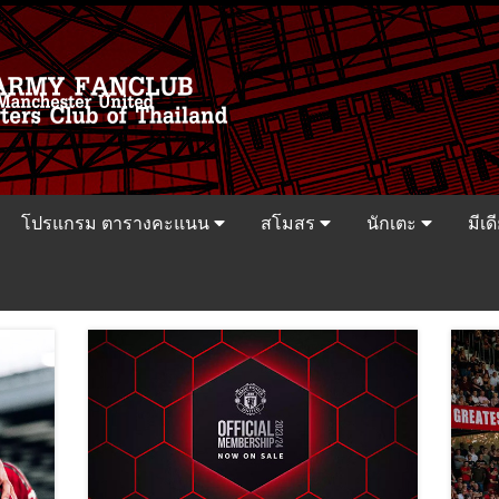
โปรแกรม ตารางคะแนน
สโมสร
นักเตะ
มีเด