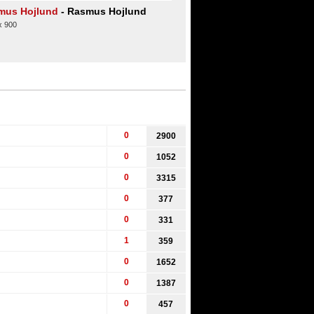
mus Hojlund
- Rasmus Hojlund
x 900
0
2900
0
1052
0
3315
0
377
0
331
1
359
0
1652
0
1387
0
457