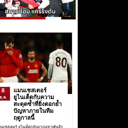
8
แมนเชสเตอร์
ยูไนเต็ดกับความ
ธ.ค.
สะดุดซ้ำที่ยิ่งตอกย้ำ
ปัญหาภายในทีม
ฤดูกาลนี้
นเชสเตอร์ ยูไนเต็ดกลับมาเจอทางตันอีก