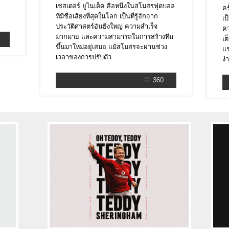
Scott McTominay
์
เชสเตอร์ ยูไนเต็ด คือหนึ่งในสโมสรฟุตบอล
39
คร
ที่มีชื่อเสียงที่สุดในโลก เป็นที่รู้จักจาก
สกอตต์ แม็คทอมมิเนย์
เป
ประวัติศาสตร์อันยิ่งใหญ่ ความสำเร็จ
คว
Hannibal Mejbri
46
มากมาย และความสามารถในการสร้างทีม
เต
ฮานนิบาล เมจบรี้
ขึ้นมาใหม่อยู่เสมอ แม้สโมสรจะผ่านช่วง
แร
เวลาของการปรับตัว
ง่
ศูนย์หน้า
360
Anthony Martial
9
อ็องโตนี่ มาร์กซิอัล
Marcus Rashford
10
มาร์คัส แรชฟอร์ด
Rasmus Hojlund
11
ราสมุส ฮอยลุนด์
Alejandro Garnacho
17
อเลฮานโดร การ์นาโช่
Antony
21
แอนโทนี่
Jadon Sancho
25