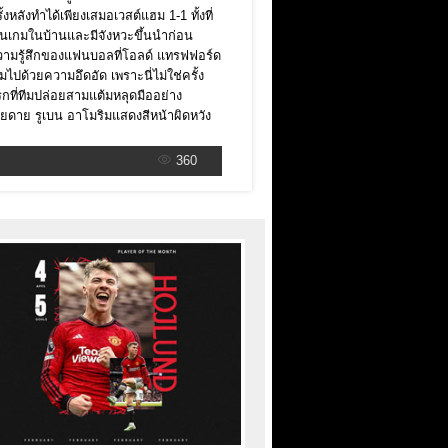
ั้งหลังทำได้เพียงเสมอเวสต์แฮม 1-1 ทั้งที่
็นเกมในบ้านและมีจังหวะขึ้นนำก่อน
ามรู้สึกของแฟนบอลที่โอลด์ แทรฟฟอร์ด
็มไปด้วยความอึดอัด เพราะนี่ไม่ใช่ครั้ง
กที่ทีมปล่อยสามแต้มหลุดมืออย่าง
ายดาย รูเบน อาโมริมแสดงสีหน้าผิดหวัง
360