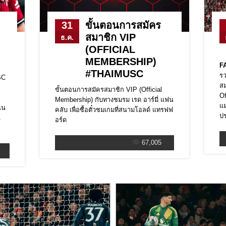
31
ขั้นตอนการสมัคร
สมาชิก VIP
ธ.ค.
(OFFICIAL
MEMBERSHIP)
FA
#THAIMUSC
รว
USC
สม
ขั้นตอนการสมัครสมาชิก VIP (Official
Of
Membership) กับทางชมรม เรด อาร์มี่ แฟน
แม
ิน
คลับ เพื่อซื้อตั๋วชมเกมที่สนามโอลด์ แทรฟฟ
ปร
น
อร์ด
67,005