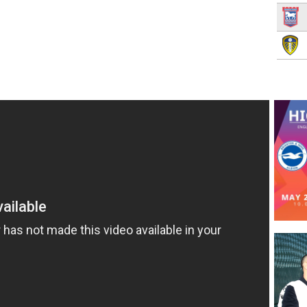
Diogo Dalot
20
ดิโอโก้ ดาโลต์
Luke Shaw
23
ลุค ชอว์
Aaron Wan-Bissaka
29
แอรอน วาน-บิสซาก้า
Brandon Williams
33
แบรนดอน วิลเลียมส์
Jonny Evans
35
จอนนี่ อีแวนส์
Alvaro Fernandez
42
อัลวาโร่ เฟอร์นานเดซ
Teden Mengi
53
เทเดน เมนกี้
กองกลาง
Sofyan Amrabat
4