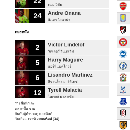
22
ทอม ฮีตัน
Andre Onana
24
อังเดร โอนาน่า
กองหลัง
Victor Lindelof
2
วิคเตอร์ ลินเดเลิฟ
Harry Maguire
5
แฮร์รี่ แมคไกวร์
Lisandro Martinez
6
ลิซานโดร มาร์ติเนซ
Tyrell Malacia
12
ไทเรลล์ มาลาเซีย
รายชื่อนักเตะ
Sergio Reguilon
15
ตลาดซื้อ ขาย
เซร์คิโอ เรกีลอน
อันดับผู้ทำประตู แอสซิสต์
วันเกิด
เวาท์ เวกฮอร์สต์
(34)
Raphael Varane
19
ราฟาเอล วาราน