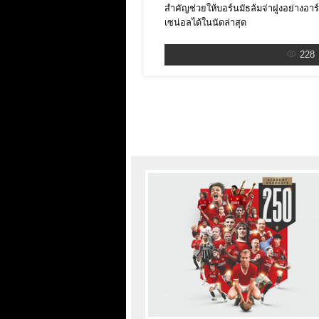
สำคัญช่วยให้บอร์นมัธล้มจ่าฝูงอย่างอาร
เซน่อลได้ในนัดล่าสุด
228