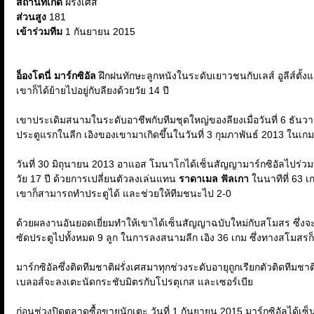
สถานที่เกิด
ฝรั่งเศส
ส่วนสูง
181
เข้าร่วมทีม
1 กันยายน 2015
อ็องโตนี่ มาร์กซิอัล
ฝึกฝนทักษะลูกหนังในระดับเยาวชนกับเลส์ อูลีส์ตั้งแ
เขาก็ได้ย้ายไปอยู่กับลียงด้วยวัย 14 ปี
เขาประเดิมสนามในระดับอาชีพกับทีมชุดใหญ่ของลียงเมื่อวันที่ 6 ธันวาค
ประตูแรกในลีก เอิงของเขามาเกิดขึ้นในวันที่ 3 กุมภาพันธ์ 2013 ในเกมที่
วันที่ 30 มิถุนายน 2013 อาแอส โมนาโกได้เซ็นสัญญามาร์กซิอัลไปร่วมท
วัย 17 ปี ด้วยการเปลี่ยนตัวลงเล่นแทน
ราดาเมล ฟัลเกา
ในนาทีที่ 63 เ
เขาก็สามารถทำประตูได้ และช่วยให้ทีมชนะไป 2-0
ด้วยผลงานอันยอดเยี่ยมทำให้เขาได้เซ็นสัญญาฉบับใหม่กับสโมสร ซึ่งจะอ
ซัดประตูไปทั้งหมด 9 ลูก ในการลงสนามลีก เอิง 36 เกม ซึ่งทางสโม
มาร์กซิอัลซึ่งติดทีมชาติฝรั่งเศสมาทุกช่วงระดับอายุถูกเรียกตัวติดทีมช
เบลอส์จะลงเตะนัดกระชับมิตรกับโปรตุเกส และเซอร์เบีย
ก่อนช่วงปิดตลาดซื้อขายนักเตะ วันที่ 1 กันยายน 2015 มาร์กซิอัลได้เซ็น