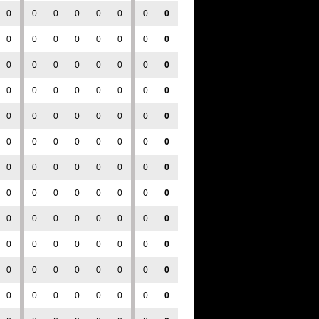
0
0
0
0
0
0
0
0
0
0
0
0
0
0
0
0
0
0
0
0
0
0
0
0
0
0
0
0
0
0
0
0
0
0
0
0
0
0
0
0
0
0
0
0
0
0
0
0
0
0
0
0
0
0
0
0
0
0
0
0
0
0
0
0
0
0
0
0
0
0
0
0
0
0
0
0
0
0
0
0
0
0
0
0
0
0
0
0
0
0
0
0
0
0
0
0