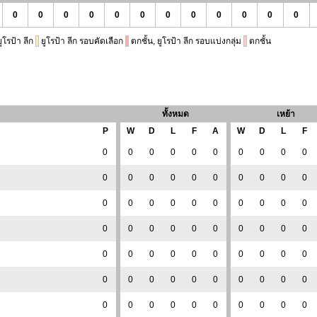
0
0
0
0
0
0
0
0
0
0
0
0
ูโรป้า ลีก
ยูโรป้า ลีก รอบคัดเลือก
ตกชั้น, ยูโรป้า ลีก รอบแบ่งกลุ่ม
ตกชั้น
ทั้งหมด
เหย้า
P
W
D
L
F
A
W
D
L
F
0
0
0
0
0
0
0
0
0
0
0
0
0
0
0
0
0
0
0
0
0
0
0
0
0
0
0
0
0
0
0
0
0
0
0
0
0
0
0
0
0
0
0
0
0
0
0
0
0
0
0
0
0
0
0
0
0
0
0
0
0
0
0
0
0
0
0
0
0
0