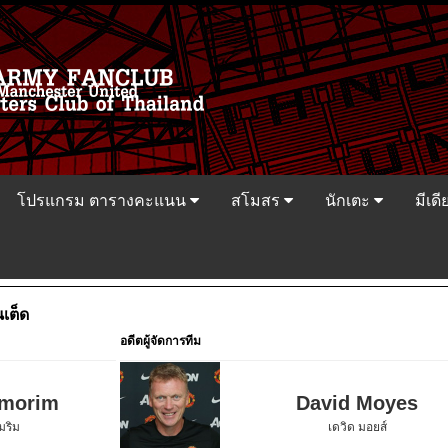
โปรแกรม ตารางคะแนน
สโมสร
นักเตะ
มีเดี
นเต็ด
อดีตผู้จัดการทีม
morim
David Moyes
มริม
เดวิด มอยส์