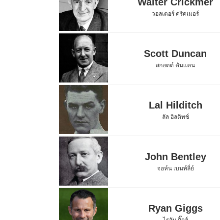
Walter Crickmer
วอลเตอร์ คริคเมอร์
Scott Duncan
สกอตต์ ดันแคน
Lal Hilditch
ลัล ฮิลดิทช์
John Bentley
จอห์น เบนท์ลี่ย์
Ryan Giggs