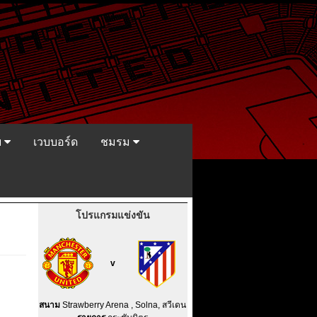
ย
เวบบอร์ด
ชมรม
โปรแกรมแข่งขัน
v
สนาม
Strawberry Arena , Solna, สวีเดน