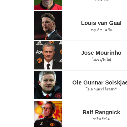
ไรอัน กิ๊กส์
Louis van Gaal
หลุยส์ ฟาน กัล
Jose Mourinho
โชเซ่ มูรินโญ่
Ole Gunnar Solskja
โอเล่ กุนนาร์ โซลชาร์
Ralf Rangnick
ราร์ฟ รังนิค