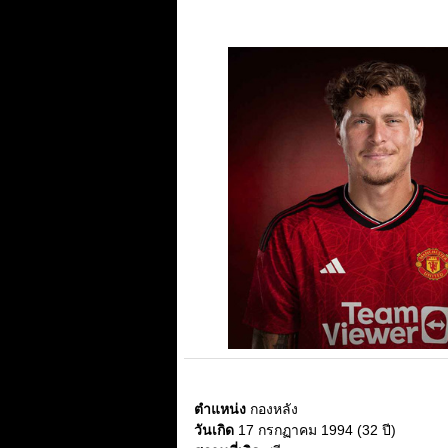
ตำแหน่ง
กองหลัง
วันเกิด
17 กรกฏาคม 1994 (32 ปี)