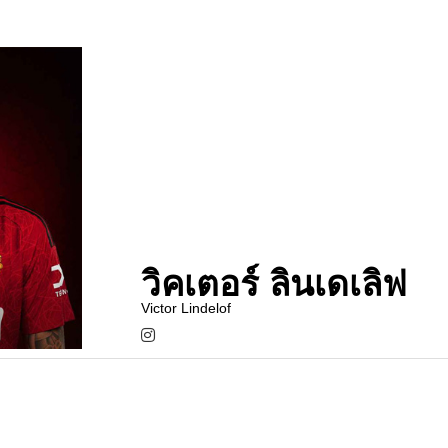
วิคเตอร์ ลินเดเลิฟ
Victor Lindelof