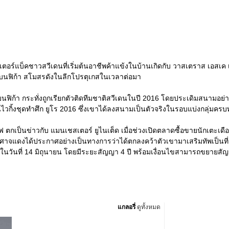
ตอร์แบ็คชาวสวีเดนที่เริ่มต้นอาชีพค้าแข้งในบ้านเกิดกับ วาสเตราส เอสเค 
 เบนฟิก้า สโมสรดังในลีกโปรตุเกสในเวลาต่อมา
บนฟิก้า กระทั่งถูกเรียกตัวติดทีมชาติสวีเดนในปี 2016 โดยประเดิมสนามอย่าง
นไวกิ้งชุดทำศึก ยูโร 2016 ซึ่งเขาได้ลงสนามเป็นตัวจริงในรอบแบ่งกลุ่มครบทั
ฟ ตกเป็นข่าวกับ แมนเชสเตอร์ ยูไนเต็ด เมื่อช่วงเปิดตลาดซื้อขายนักเตะเดื
มปีศาจแดงได้ประกาศอย่างเป็นทางการว่าได้ตกลงคว้าตัวเขามาเสริมทัพเป็นที่
ในวันที่ 14 มิถุนายน โดยมีระยะสัญญา 4 ปี พร้อมเงื่อนไขสามารถขยายสัญ
แกลอรี่
ดูทั้งหมด