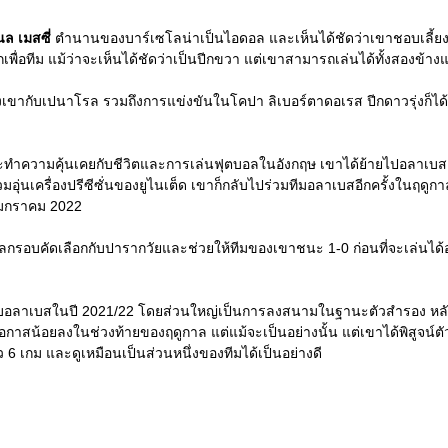
นล เมสซี่
ตำนานของบาร์เซโลน่าเป็นไอดอล และเห็นได้ชัดว่าเขาชอบเลี้ยงล
่อทีม แม้ว่าจะเห็นได้ชัดว่าเป็นปีกขวา แต่เขาสามารถเล่นได้ทั้งสองข้างแล
ากับเปนาโรล รวมถึงการแข่งขันในโคปา ลิเบอร์ตาดอเรส ปีกดาวรุ่งก็ได้
ะทำความคุ้นเคยกับชีวิตและการเล่นฟุตบอลในอังกฤษ เขาได้ย้ายไปอลาเบ
มอุ่นเครื่องปรีซีซั่นของยูไนเต็ด เขาก็กลับไปร่วมทีมอลาเบสอีกครั้งในฤด
นมกราคม 2022
โลกรอบคัดเลือกกับปารากวัยและช่วยให้ทีมของเขาชนะ 1-0 ก่อนที่จะเล่นได้
้กับอลาเบสในปี 2021/22 โดยส่วนใหญ่เป็นการลงสนามในฐานะตัวสำรอง หลั
บโอกาสน้อยลงในช่วงท้ายของฤดูกาล แต่แม้จะเป็นอย่างนั้น แต่เขาได้พิสูจ
ว 6 เกม และดูเหมือนเป็นส่วนหนึ่งของทีมได้เป็นอย่างดี