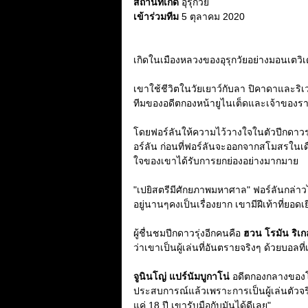
สถานที่เกิด
อุรุกวัย
เข้าร่วมทีม
5 ตุลาคม 2020
เกิดในเมืองหลวงของอุรุกวัยอย่างมอนเตวิเ
เขาใช้ชีวิตในวัยเยาว์กับลา ปิคาดาและริ
ทีมของอดีตกองหน้ายูไนเต็ดและเจ้าของร
โดยฟอร์ลันให้ความไว้วางใจในตัวปีกดาวรุ่
อร์ลัน ก่อนที่ฟอร์ลันจะออกจากสโมสรในเ
ใจของเขาได้รับการยกย่องอย่างมากมาย
"เปยิสตรีมีศักยภาพมหาศาล" ฟอร์ลันกล่าวไว
อยู่นานๆคงเป็นเรื่องยาก เขามีฝีเท้าที่ยอดเย
ผู้ชื่นชมปีกดาวรุ่งอีกคนคือ
ฮวน โรมัน ริเก
ว่าเขาเป็นผู้เล่นที่อันตรายจริงๆ ด้วยบอล
จูนินโญ่ แปร์นัมบูกาโน่
อดีตกองกลางของโอ
ประสบการณ์แล้วเพราะการเป็นผู้เล่นตัวจริงท
แค่ 18 ปี เขารับมือกับมันได้ดีเลย"