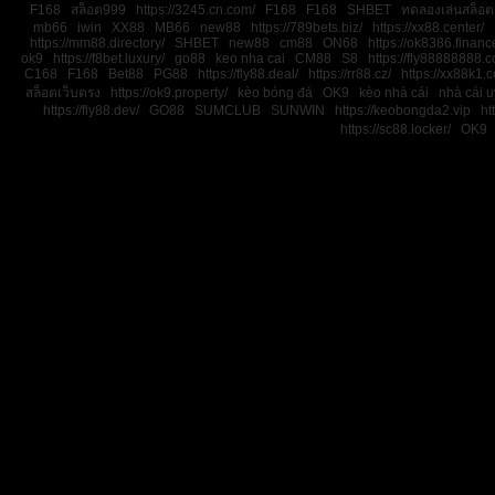
F168
สล็อต999
https://3245.cn.com/
F168
F168
SHBET
ทดลองเล่นสล็อต
mb66
iwin
XX88
MB66
new88
https://789bets.biz/
https://xx88.center/
https://mm88.directory/
SHBET
new88
cm88
ON68
https://ok8386.financ
ok9
https://f8bet.luxury/
go88
keo nha cai
CM88
S8
https://fly88888888.c
C168
F168
Bet88
PG88
https://fly88.deal/
https://rr88.cz/
https://xx88k1.
สล็อตเว็บตรง
https://ok9.property/
kèo bóng đá
OK9
kèo nhà cái
nhà cái uy
https://fly88.dev/
GO88
SUMCLUB
SUNWIN
https://keobongda2.vip
ht
https://sc88.locker/
OK9