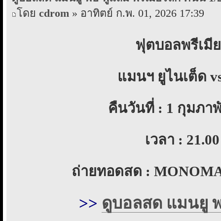
โดย
cdrom
» อาทิตย์ ก.พ. 01, 2026 17:39
ฟุตบอลพรีเมีย
แมนฯ ยูไนเต็ด vs
คืนวันที่ : 1 กุมภา
เวลา : 21.00
ถ่ายทอดสด : MONOMA
>>
ดูบอลสด แมนยู พ