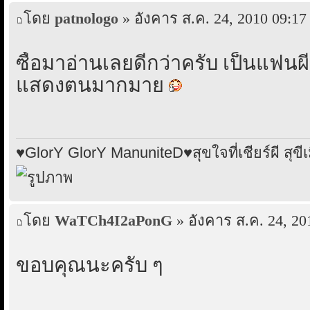
โดย
patnologo
» อังคาร ส.ค. 24, 2010 09:17
ซื้อมาอ่านเลยดีกว่าครับ เป็นแฟนผีจ
แสดงตนมากมาย
♥GlorY GlorY ManuniteD♥สุขใจที่เชียร์ผี สุขีเม
โดย
WaTCh4I2aPonG
» อังคาร ส.ค. 24, 20
ขอบคุณนะครับ ๆ