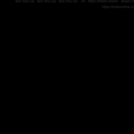
kèo nhà cái
kèo nhà cái
kèo nhà cái
7m
https://mb66.black/
สล็อตเว
https://lodeonline.c