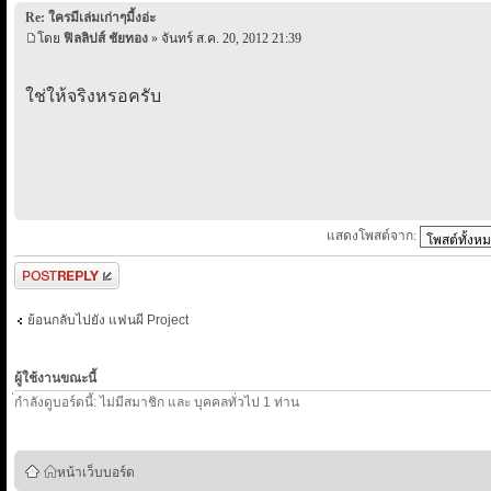
Re: ใครมีเล่มเก่าๆมี้งอ่ะ
โดย
ฟิลลิปส์ ชัยทอง
» จันทร์ ส.ค. 20, 2012 21:39
ใช่ให้จริงหรอครับ
แสดงโพสต์จาก:
ตอบกระทู้
ย้อนกลับไปยัง แฟนผี Project
ผู้ใช้งานขณะนี้
่กำลังดูบอร์ดนี้: ไม่มีสมาชิก และ บุคคลทั่วไป 1 ท่าน
หน้าเว็บบอร์ด