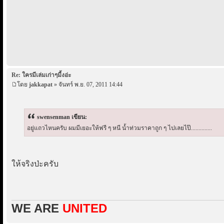
Re: ใครมีเล่มเก่าๆมี้งอ่ะ
โดย
jakkapat
» จันทร์ พ.ย. 07, 2011 14:44
swensenman เขียน:
อยู่แถวไหนครับ ผมมีเยอะให้ฟรี ๆ หนี น้ำท่วมราคาถูก ๆ ไปเลยไป๊..............
ให้จริงป่ะครับ
WE ARE
UNITED