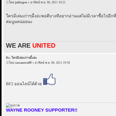
โดย
jakkapat
» อาทิตย์ พ.ย. 06, 2011 19:21
ใครมีเล่มเก่าๆมี้งอ่ะพอดีบางทีอยากอ่านแต่ไม่มีเวลาซื้อไปอี
สมบูนหน่อยนะ
WE ARE
UNITED
Re: ใครมีเล่มเก่าๆมี้งอ่ะ
โดย
cassanova09
» อาทิตย์ พ.ย. 06, 2011 19:56
BF2 ออนไลน์ได้ด้วย
WAYNE ROONEY SUPPORTER!!