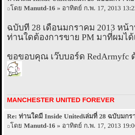
โดย
Manutd-16
» อาทิตย์ ก.พ. 17, 2013 13:2
ฉบับที่ 28 เดือนมกราคม 2013 หน้
ท่านใดต้องการขาย PM มาที่ผมได้
ขอขอบคุณ เว๊บบอร์ด RedArmyfc ด
MANCHESTER UNITED FOREVER
Re: ท่านใดมี Inside Unitedเล่มที่ 28 ฉบับมก
โดย
Manutd-16
» อาทิตย์ ก.พ. 17, 2013 19:0