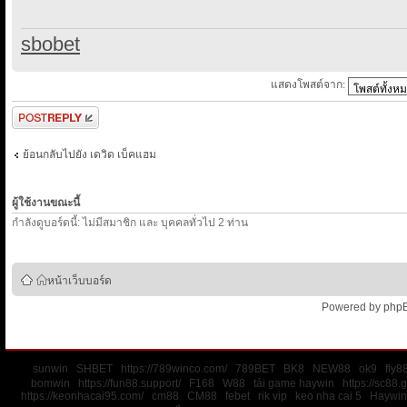
sbobet
แสดงโพสต์จาก:
ตอบกระทู้
ย้อนกลับไปยัง เดวิด เบ็คแฮม
ผู้ใช้งานขณะนี้
กำลังดูบอร์ดนี้: ไม่มีสมาชิก และ บุคคลทั่วไป 2 ท่าน
หน้าเว็บบอร์ด
Powered by
php
sunwin
SHBET
https://789winco.com/
789BET
BK8
NEW88
ok9
fly8
bomwin
https://fun88.support/
F168
W88
tải game haywin
https://sc88.
https://keonhacai95.com/
cm88
CM88
febet
rik vip
keo nha cai 5
Haywin