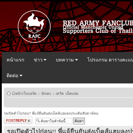
หน้าแรก
ข่าว
บทความ
โปรแกรม ตารางคะแ
ติดต่อ
หน้าเว็บบอร์ด
‹
นักเตะ
‹
เดวิด เบ็คแฮม
รอเปิดตัวไปก่อน!! พี่แจ้ยืนยันส่งเบ็คส์แฮมลงประเดิมสัปดาห์หน
ตอบกระทู้
รอเปิดตัวไปก่อน!! พี่แจ้ยืนยันส่งเบ็คส์แฮมลง