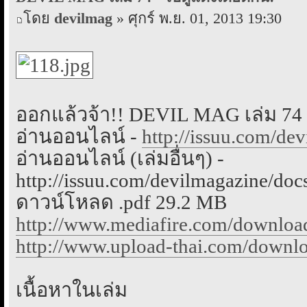
โดย
devilmag
» ศุกร์ พ.ย. 01, 2013 19:30
ออกแล้วจ้า!! DEVIL MAG เล่ม 74 
อ่านออนไลน์ -
http://issuu.com/de
อ่านออนไลน์ (เล่มอื่นๆ) -
http://issuu.com/devilmagazine/doc
ดาวน์โหลด .pdf 29.2 MB
http://www.mediafire.com/download
http://www.upload-thai.com/downlo
เนื้อหาในเล่ม