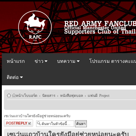
หน้าแรก
ข่าว
บทความ
โปรแกรม ตารางคะแ
ติดต่อ
หน้าเว็บบอร์ด
‹
นิตยสาร
‹
หนังสือฟุตบอล
‹
แฟนผี Project
เซเว่นแถวบ้านใครยังมีอยู่ช่วยหน่อยนะครับ
ตอบกระทู้
เซเว่นแถวบ้านใครยังมีอยู่ช่วยหน่อยนะครับ