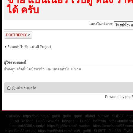
ได้ ครับ
แสดงโพสต์จาก:
ตอบกระทู้
ย้อนกลับไปยัง แฟนผี Project
ผู้ใช้งานขณะนี้
กำลังดูบอร์ดนี้: ไม่มีสมาชิก และ บุคคลทั่วไป 0 ท่าน
หน้าเว็บบอร์ด
Powered by
php
Cakhiatv
https://ok9.ninja/
go88
go88
qq88
ufabet
sunwin
SHBET
http
F168
xoso66
Fun88 ทางเข้า
bongdalu
Fun88
bomwin
https://fun88.su
https://ok8386.supply/
https://gg88vn.net/
vaobet
https://keonhacai95.com/
https://cm88bet.us/
https://cm88viet.com/
ok9
go88
SHBET
Fun888
Fly88