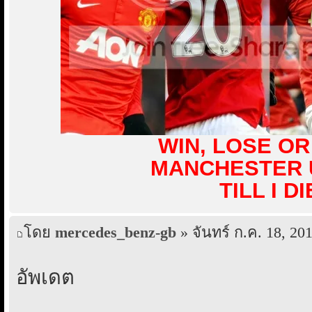
WIN, LOSE O
MANCHESTER 
TILL I DI
โดย
mercedes_benz-gb
» จันทร์ ก.ค. 18, 20
อัพเดต