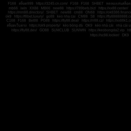
F168
สล็อต999
https://3245.cn.com/
F168
F168
SHBET
ทดลองเล่นสล็อต
mb66
iwin
XX88
MB66
new88
https://789bets.biz/
https://xx88.center/
https://mm88.directory/
SHBET
new88
cm88
ON68
https://ok8386.financ
ok9
https://f8bet.luxury/
go88
keo nha cai
CM88
S8
https://fly88888888.c
C168
F168
Bet88
PG88
https://fly88.deal/
https://rr88.cz/
https://xx88k1.
สล็อตเว็บตรง
https://ok9.property/
kèo bóng đá
OK9
kèo nhà cái
nhà cái uy
https://fly88.dev/
GO88
SUMCLUB
SUNWIN
https://keobongda2.vip
ht
https://sc88.locker/
OK9