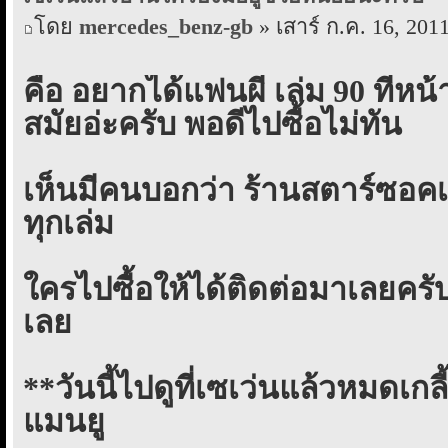
โดย
mercedes_benz-gb
» เสาร์ ก.ค. 16, 201
คือ อยากได้แฟนผี เล่ม 90 ที่ห
สมัยอ่ะครับ พอดีไปซื้อไม่ทัน
เห็นมีคนบอกว่า ร้านสตาร์ซอคเก
ทุกเล่ม
ใครไปซื้อให้ได้ติดต่อมาเลยครับ
เลย
**วันนี้ไปดูที่เซเว่นแล้วหมดเกล
แมนยู