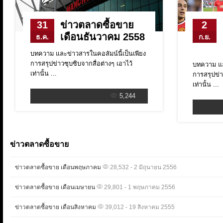
31
ข่าวตลาดซื้อขาย
2
เดือนธันวาคม 2558
ธ.ค.
ก.ย.
บทความ และข่าวสารในคอลัมน์นี้เป็นเพียง
การสรุปข่าวซุบซิบจากสื่อต่างๆ เอาไว้
บทความ และ
เท่านั้น ...
การสรุปข่า
เท่านั้น ...
5,244
ข่าวตลาดซื้อขาย
ข่าวตลาดซื้อขาย เดือนพฤษภาคม
28,532 - 2 มิถุนายน 2556
ข่าวตลาดซื้อขาย เดือนเมษายน
29,801 - 1 พฤษภาคม 2556
ข่าวตลาดซื้อขาย เดือนสิงหาคม
39,012 - 19 สิงหาคม 2555