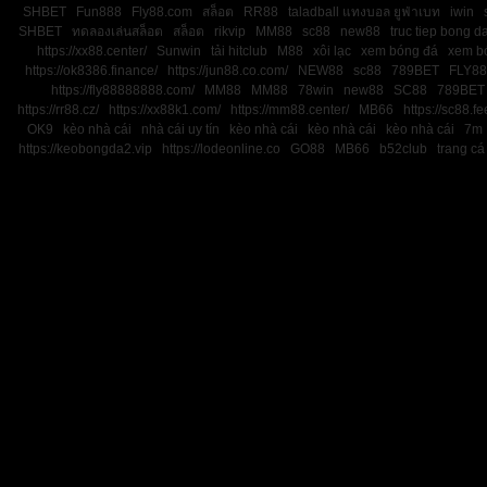
SHBET
Fun888
Fly88.com
สล็อต
RR88
taladball แทงบอล ยูฟ่าเบท
iwin
SHBET
ทดลองเล่นสล็อต
สล็อต
rikvip
MM88
sc88
new88
truc tiep bong d
https://xx88.center/
Sunwin
tải hitclub
M88
xôi lạc
xem bóng đá
xem bó
https://ok8386.finance/
https://jun88.co.com/
NEW88
sc88
789BET
FLY88
https://fly88888888.com/
MM88
MM88
78win
new88
SC88
789BET
https://rr88.cz/
https://xx88k1.com/
https://mm88.center/
MB66
https://sc88.f
OK9
kèo nhà cái
nhà cái uy tín
kèo nhà cái
kèo nhà cái
kèo nhà cái
7m
https://keobongda2.vip
https://lodeonline.co
GO88
MB66
b52club
trang cá