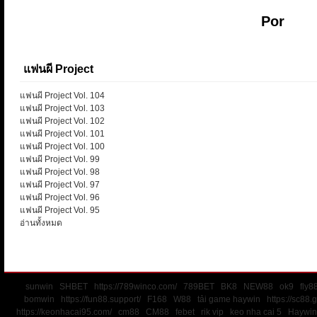
Por
แฟนผี Project
แฟนผี Project Vol. 104
แฟนผี Project Vol. 103
แฟนผี Project Vol. 102
แฟนผี Project Vol. 101
แฟนผี Project Vol. 100
แฟนผี Project Vol. 99
แฟนผี Project Vol. 98
แฟนผี Project Vol. 97
แฟนผี Project Vol. 96
แฟนผี Project Vol. 95
อ่านทั้งหมด
sunwin
SHBET
https://789winco.com/
789BET
BK8
NEW88
ok9
fly8
bomwin
https://fun88.support/
F168
W88
tải game haywin
https://sc88.
https://keonhacai95.com/
cm88
CM88
febet
rik vip
keo nha cai 5
Haywin