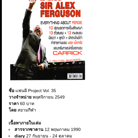
ชื่อ
แฟนผี Project Vol. 35
วางจำหน่าย
พฤศจิกายน 2549
ราคา
60 บาท
โดย
สยามกีฬา
เนื้อหาภายในเล่ม
สารจากซาตาน
12 พฤษภาคม 1990
diary
27 กันยายน - 24 ตุลาคม